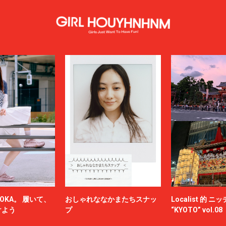
OKA。 履いて、
おしゃれななかまたちスナッ
Localist 的 
けよう
プ
“KYOTO” vol.08