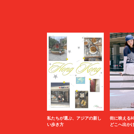
私たちが選ぶ、アジアの新し
街に映えるH
い歩き方
どこへ出か