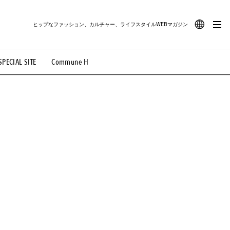
ヒップなファッション、カルチャー、ライフスタイルWEBマガジン
JA
SPECIAL SITE
Commune H
#路地裏てぃーん。
#MONTHLY JOURNAL
EN
OVIE
#LIFESTYLE
#SNEAKER
#OUTDOOR