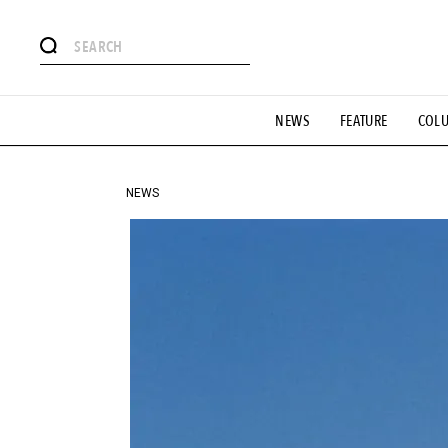
#注目のタグ
NEWS
FEATURE
COL
#SHOPPING ADDICT
#憧れの逸品
#ESSENTIAL DESIG
#GH 銘品の所以
#フイナムのYouTube
#Commune H
#SPORTS
#HANDSOME HANDBOOK
NEWS