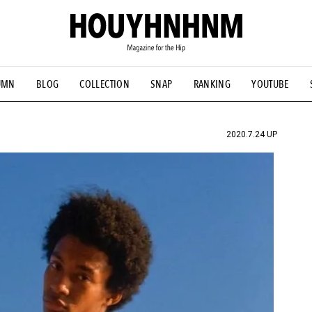
UMN
BLOG
COLLECTION
SNAP
RANKING
YOUTUBE
NS
#古着サミット
#NEW VINTAGE
#マイナーグッド図鑑
#FOCUS IT
#AH.H
#ととけん
#FASHION
#MUSIC
#M
2020.7.24 UP