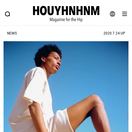
NEWS
FEATURE
BLOG
SNAP
Commune H
ヒップなファッション、カルチャー、ライフスタイルWEBマガジン
JA
NEWS
2020.7.24 UP
EN
#注目のタグ
#SHOPPING ADDICT
#憧れの逸品
#ESSENTIAL DESIGNS
#古着サミット
#NEW VINTAGE
#マイナーグッド図鑑
#路地裏てぃーん。
#MONTHLY JOURNAL
#GH 銘品の所以
#フイナムのYouTube
#Commune H
#FOCUS IT
#AH.H
#ととけん
#FASHION
#MUSIC
#MOVIE