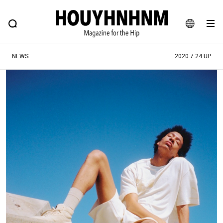
NEWS
FEATURE
BLOG
SNAP
Commune H
ヒップなファッション、カルチャー、ライフスタイルWEBマガジン
JA
NEWS
2020.7.24 UP
EN
#注目のタグ
#SHOPPING ADDICT
#憧れの逸品
#ESSENTIAL DESIGNS
#古着サミット
#NEW VINTAGE
#マイナーグッド図鑑
#路地裏てぃーん。
#MONTHLY JOURNAL
#GH 銘品の所以
#フイナムのYouTube
#Commune H
#FOCUS IT
#AH.H
#ととけん
#FASHION
#MUSIC
#MOVIE