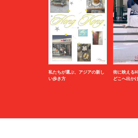
私たちが選ぶ、アジアの新し
街に映えるH
い歩き方
どこへ出か