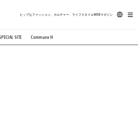
ヒップなファッション、カルチャー、ライフスタイルWEBマガジン
JA
SPECIAL SITE
Commune H
#路地裏てぃーん。
#MONTHLY JOURNAL
EN
OVIE
#LIFESTYLE
#SNEAKER
#OUTDOOR