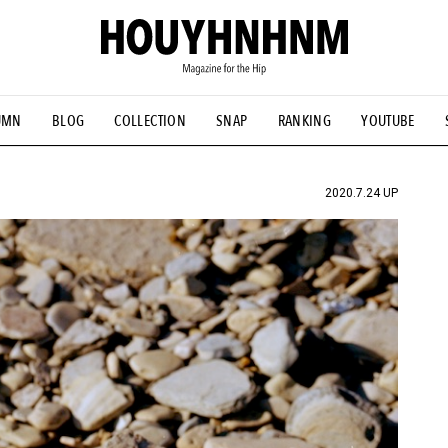
UMN
BLOG
COLLECTION
SNAP
RANKING
YOUTUBE
NS
#古着サミット
#NEW VINTAGE
#マイナーグッド図鑑
#FOCUS IT
#AH.H
#ととけん
#FASHION
#MUSIC
#M
2020.7.24 UP