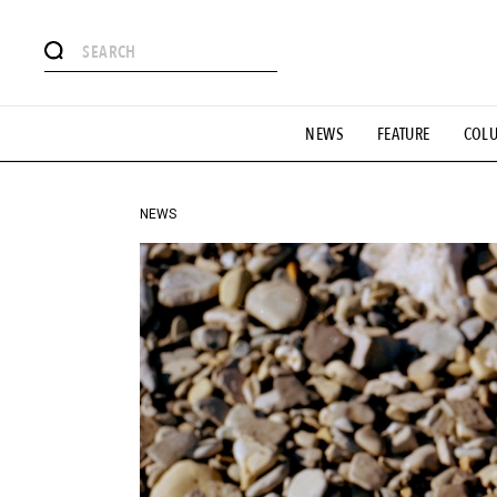
#注目のタグ
NEWS
FEATURE
COL
#SHOPPING ADDICT
#憧れの逸品
#ESSENTIAL DESIG
#GH 銘品の所以
#フイナムのYouTube
#Commune H
#SPORTS
#HANDSOME HANDBOOK
NEWS