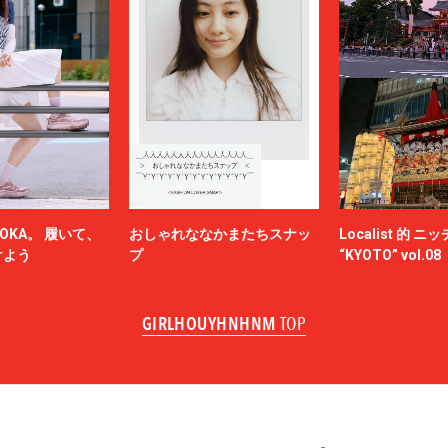
OKA。 履いて、
おしゃれななかまたちスナッ
Localist 的 
けよう
プ
“KYOTO” vol.08
GIRLHOUYHNHNM
TOP