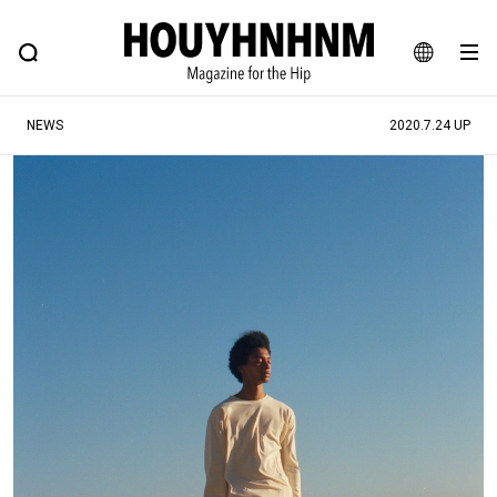
NEWS
FEATURE
BLOG
SNAP
Commune H
ヒップなファッション、カルチャー、ライフスタイルWEBマガジン
JA
NEWS
2020.7.24 UP
EN
#注目のタグ
#SHOPPING ADDICT
#憧れの逸品
#ESSENTIAL DESIGNS
#古着サミット
#NEW VINTAGE
#マイナーグッド図鑑
#路地裏てぃーん。
#MONTHLY JOURNAL
#GH 銘品の所以
#フイナムのYouTube
#Commune H
#FOCUS IT
#AH.H
#ととけん
#FASHION
#MUSIC
#MOVIE