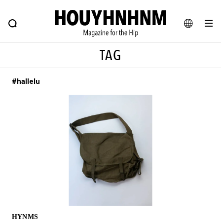
NEWS
FEATURE
BLOG
SNAP
Commune H
ヒップなファッション、カルチャー、ライフスタイルWEBマガジン
JA
TAG
EN
#hallelu
#注目のタグ
#SHOPPING ADDICT
#憧れの逸品
#ESSENTIAL DESIGNS
#古着サミット
#NEW VINTAGE
#マイナーグッド図鑑
#路地裏てぃーん。
#MONTHLY JOURNAL
#GH 銘品の所以
#フイナムのYouTube
#Commune H
#FOCUS IT
#AH.H
#ととけん
#FASHION
#MUSIC
#MOVIE
HYNMS