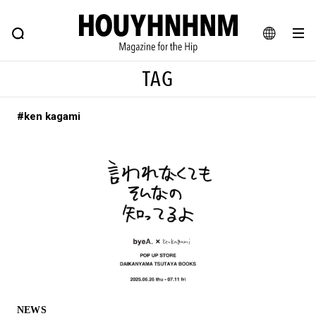
NEWS
FEATURE
BLOG
SNAP
Commune H
ヒップなファッション、カルチャー、ライフスタイルWEBマガジン
JA
TAG
EN
#ken kagami
#注目のタグ
#SHOPPING ADDICT
#憧れの逸品
#ESSENTIAL DESIGNS
#古着サミット
#NEW VINTAGE
#マイナーグッド図鑑
#路地裏てぃーん。
#MONTHLY JOURNAL
#GH 銘品の所以
#フイナムのYouTube
#Commune H
#FOCUS IT
#AH.H
#ととけん
#FASHION
#MUSIC
#MOVIE
NEWS