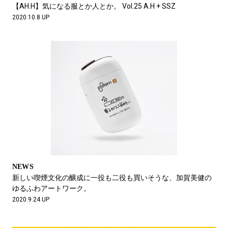
【AH.H】気になる服とか人とか。 Vol.25 A.H + SSZ
2020.10.8 UP
NEWS
新しい喫煙文化の醸成に一役も二役も買いそうな、加賀美健の
ゆるふわアートワーク。
2020.9.24 UP