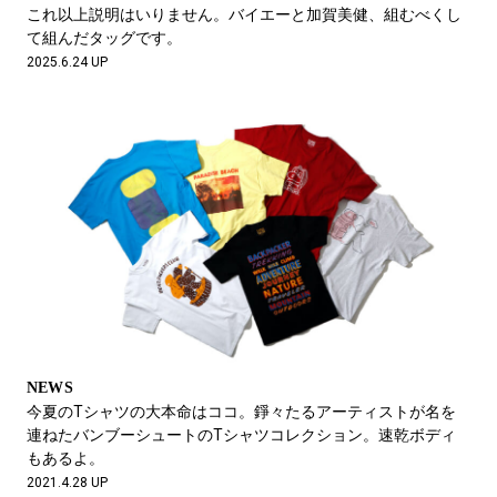
#LIFESTYLE
#SNEAKER
#OUTDOOR
これ以上説明はいりません。バイエーと加賀美健、組むべくし
#SPORTS
#HANDSOME HANDBOOK
て組んだタッグです。
2025.6.24 UP
NEWS
今夏のTシャツの大本命はココ。錚々たるアーティストが名を
連ねたバンブーシュートのTシャツコレクション。速乾ボディ
もあるよ。
2021.4.28 UP