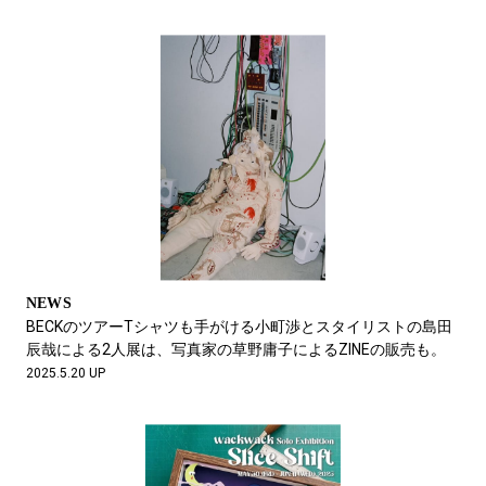
NEWS
BECKのツアーTシャツも手がける小町渉とスタイリストの島田
辰哉による2人展は、写真家の草野庸子によるZINEの販売も。
2025.5.20 UP