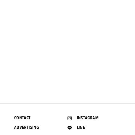
NEWS
代官山にルーフミュージアムが誕生。こけら落としは長場 雄の
個展「Pink Nude」です。
2022.6.13 UP
CONTACT
INSTAGRAM
ADVERTISING
LINE