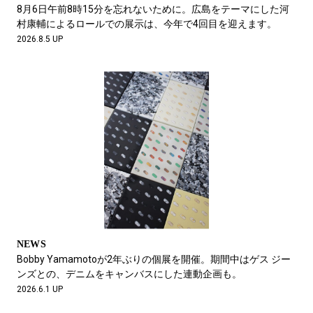
#LIFESTYLE
#SNEAKER
#OUTDOOR
8月6日午前8時15分を忘れないために。広島をテーマにした河
#SPORTS
#HANDSOME HANDBOOK
村康輔によるロールでの展示は、今年で4回目を迎えます。
2026.8.5 UP
NEWS
Bobby Yamamotoが2年ぶりの個展を開催。期間中はゲス ジー
ンズとの、デニムをキャンバスにした連動企画も。
2026.6.1 UP