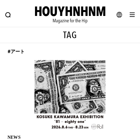
NEWS
FEATURE
BLOG
SNAP
Commune H
ヒップなファッション、カルチャー、ライフスタイルWEBマガジン
JA
TAG
EN
#アート
#注目のタグ
#SHOPPING ADDICT
#憧れの逸品
#ESSENTIAL DESIGNS
#古着サミット
#NEW VINTAGE
#マイナーグッド図鑑
#路地裏てぃーん。
#MONTHLY JOURNAL
#GH 銘品の所以
#フイナムのYouTube
#Commune H
#FOCUS IT
#AH.H
#ととけん
#FASHION
#MUSIC
#MOVIE
NEWS