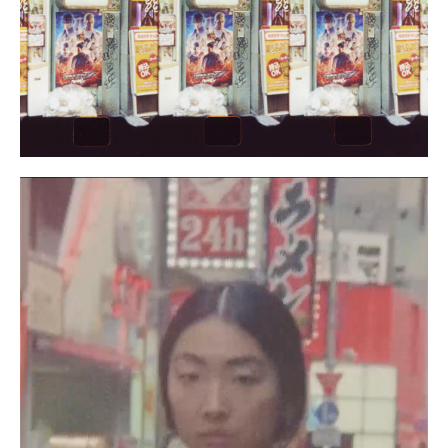
ワタベヒツジ
199
サトウアタル
198
河村康輔
197
dokkoi
196
野村訓市
195
メグ ウチダ
194
MIKIKO
193
大柴裕介
192
森相文宏
191
Kabe
190