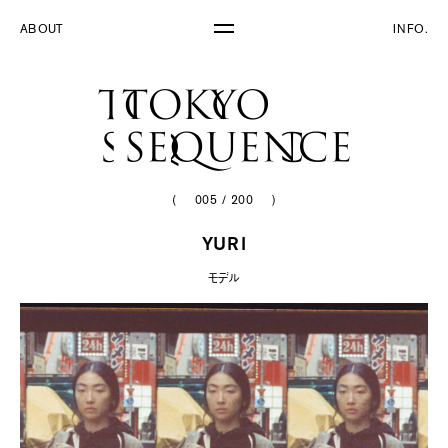
ABOUT
INFO.
(
005
/
200
)
YURI
モデル