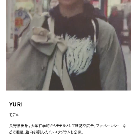
桜木レオン
189
メガネ
188
芳賀陽平
187
HIMAWARI
186
yUKI TAKESHIMA
185
ecec
184
藤舎呂近
183
casey
182
YURI
Colo Müller
181
モデル
長野県出身。大学在学時からモデルとして雑誌や広告、ファッションショーな
葛西パレ有希
180
どで活躍。趣向を凝らしたインスタグラムも必見。