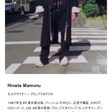
桜木レオン
189
メガネ
188
芳賀陽平
187
HIMAWARI
186
yUKI TAKESHIMA
185
ecec
184
藤舎呂近
183
Hinata Mamoru
casey
182
セットデザイナー / プロップスタイリスト
Colo Müller
181
1987年生まれ東京都出身。ファッションを中心に、広告や雑誌、カタログ、
CDジャケット、CM、MV等の美術/プロップスタイリング/セットデザイン/ディ
葛西パレ有希
180