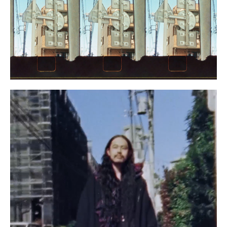
三島 有紀子
200
ワタベヒツジ
199
サトウアタル
198
河村康輔
197
dokkoi
196
野村訓市
195
メグ ウチダ
194
MIKIKO
193
大柴裕介
192
森相文宏
191
Kabe
190