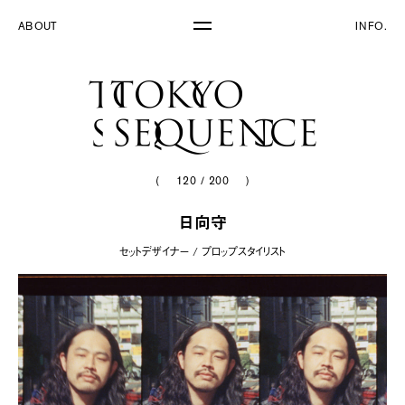
ABOUT
INFO.
(
120
/
200
)
日向守
セットデザイナー / プロップスタイリスト