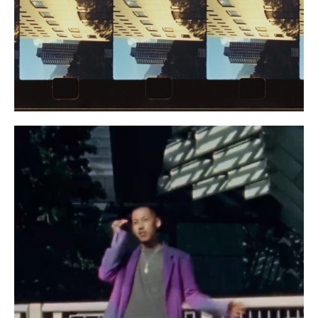
ワタベヒツジ
199
サトウアタル
198
河村康輔
197
dokkoi
196
野村訓市
195
メグ ウチダ
194
MIKIKO
193
大柴裕介
192
森相文宏
191
Kabe
190
桜木レオン
189