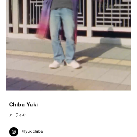
メガネ
188
芳賀陽平
187
HIMAWARI
186
yUKI TAKESHIMA
185
ecec
184
藤舎呂近
183
casey
182
Chiba Yuki
Colo Müller
181
アーティスト
葛西パレ有希
180
@yukichiba_
tillchil
179