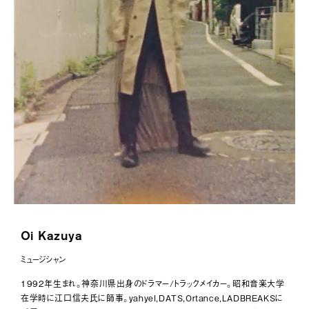
森相文宏
191
Kabe
190
桜木レオン
189
メガネ
188
芳賀陽平
187
HIMAWARI
186
yUKI TAKESHIMA
185
ecec
184
Oi Kazuya
藤舎呂近
183
ミュージシャン
casey
182
1992年生まれ。神奈川県出身のドラマー/トラックメイカー。昭和音楽大学
在学時に江口信夫氏に師事。yahyel,DATS,Ortance,LADBREAKSに
Colo Müller
181