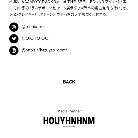
所属し、AAAMYYY,DAOKO,milet,THE SPELLBOUND,アイナ･ジ･エ
ンド,iri 等のドラムサポート他、アート展示やCM等への楽曲制作も行い、セッ
葛西パレ有希
180
ションプレイヤーとしてジャンルや世代を超えて幅広く活動する。
tillchil
179
@oioiiioiooi
@OiOiiiOiOOi
佐久間由衣
178
@https://kazuyaoi.com/
jamy
177
ヤマネ ブスタマンテ サ アイデ
176
堀裕輝
175
BACK
山塚 リキマル
174
KAI DE TORRES
173
塩内浩ニ
172
trust teji
171