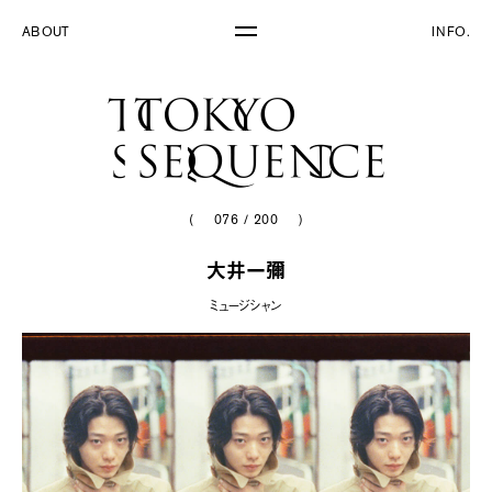
ABOUT
INFO.
(
076
/
200
)
大井一彌
ミュージシャン