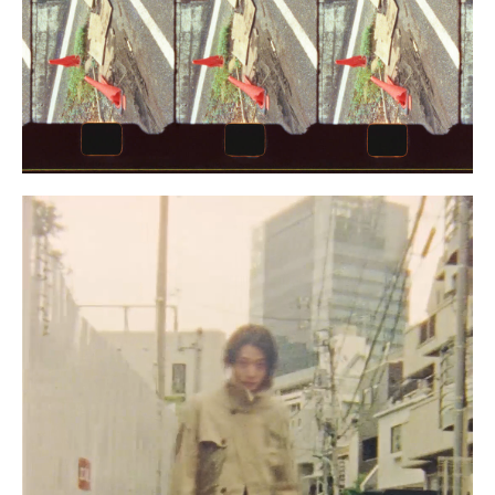
三島 有紀子
200
ワタベヒツジ
199
サトウアタル
198
河村康輔
197
dokkoi
196
野村訓市
195
メグ ウチダ
194
MIKIKO
193
大柴裕介
192