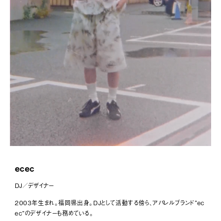
桜木レオン
189
メガネ
188
芳賀陽平
187
HIMAWARI
186
yUKI TAKESHIMA
185
ecec
184
藤舎呂近
183
casey
182
ecec
Colo Müller
181
DJ／デザイナー
2003年生まれ。福岡県出身。DJとして活動する傍ら、アパレルブランド”ec
葛西パレ有希
180
ec”のデザイナーも務めている。