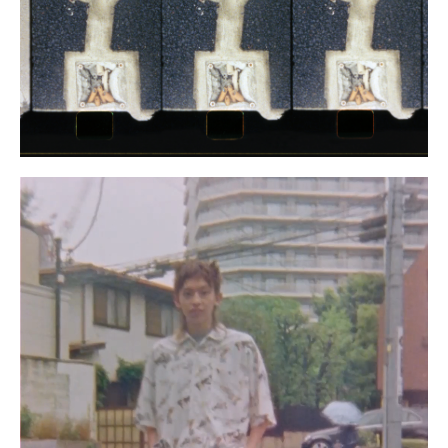
ワタベヒツジ
199
サトウアタル
198
河村康輔
197
dokkoi
196
野村訓市
195
メグ ウチダ
194
MIKIKO
193
大柴裕介
192
森相文宏
191
Kabe
190