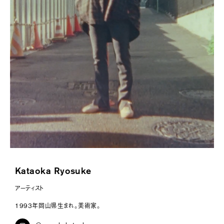
桜木レオン
189
メガネ
188
芳賀陽平
187
HIMAWARI
186
yUKI TAKESHIMA
185
ecec
184
藤舎呂近
183
casey
182
Kataoka Ryosuke
Colo Müller
181
アーティスト
葛西パレ有希
180
1993年岡山県生まれ。美術家。