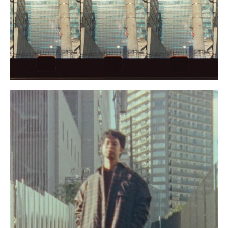
ワタベヒツジ
199
サトウアタル
198
河村康輔
197
dokkoi
196
野村訓市
195
メグ ウチダ
194
MIKIKO
193
大柴裕介
192
森相文宏
191
Kabe
190