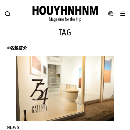
NEWS
FEATURE
BLOG
SNAP
Commune H
ヒップなファッション、カルチャー、ライフスタイルWEBマガジン
JA
TAG
EN
#名越啓介
#注目のタグ
#SHOPPING ADDICT
#憧れの逸品
#ESSENTIAL DESIGNS
#古着サミット
#NEW VINTAGE
#マイナーグッド図鑑
#路地裏てぃーん。
#MONTHLY JOURNAL
#GH 銘品の所以
#フイナムのYouTube
#Commune H
#FOCUS IT
#AH.H
#ととけん
#FASHION
#MUSIC
#MOVIE
NEWS