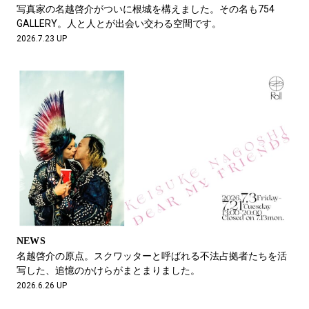
#LIFESTYLE
#SNEAKER
#OUTDOOR
写真家の名越啓介がついに根城を構えました。その名も754
#SPORTS
#HANDSOME HANDBOOK
GALLERY。人と人とが出会い交わる空間です。
2026.7.23 UP
NEWS
名越啓介の原点。スクワッターと呼ばれる不法占拠者たちを活
写した、追憶のかけらがまとまりました。
2026.6.26 UP