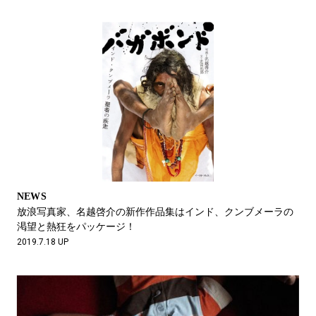
NEWS
放浪写真家、名越啓介の新作作品集はインド、クンブメーラの
渇望と熱狂をパッケージ！
2019.7.18 UP