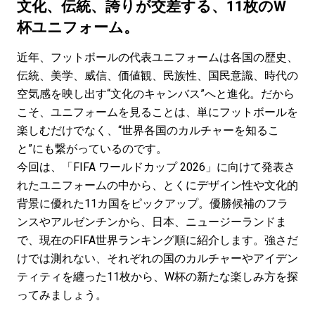
#LIFESTYLE
#SNEAKER
#OUTDOOR
文化、伝統、誇りが交差する、11枚のW
#SPORTS
#HANDSOME HANDBOOK
杯ユニフォーム。
近年、フットボールの代表ユニフォームは各国の歴史、
伝統、美学、威信、価値観、民族性、国民意識、時代の
空気感を映し出す“文化のキャンバス”へと進化。だから
こそ、ユニフォームを見ることは、単にフットボールを
楽しむだけでなく、“世界各国のカルチャーを知るこ
と”にも繋がっているのです。
今回は、「FIFA ワールドカップ 2026」に向けて発表さ
れたユニフォームの中から、とくにデザイン性や文化的
背景に優れた11カ国をピックアップ。優勝候補のフラ
ンスやアルゼンチンから、日本、ニュージーランドま
で、現在のFIFA世界ランキング順に紹介します。強さだ
けでは測れない、それぞれの国のカルチャーやアイデン
ティティを纏った11枚から、W杯の新たな楽しみ方を探
ってみましょう。