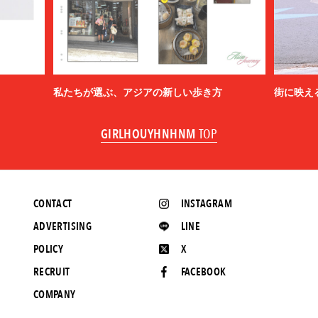
私たちが選ぶ、アジアの新しい歩き方
街に映え
GIRLHOUYHNHNM
TOP
CONTACT
INSTAGRAM
ADVERTISING
LINE
POLICY
X
RECRUIT
FACEBOOK
COMPANY