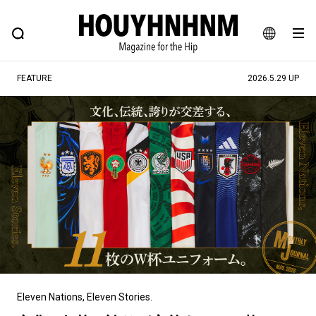
NEWS
FEATURE
BLOG
SNAP
Commune H
ヒップなファッション、カルチャー、ライフスタイルWEBマガジン
JA
FEATURE
2026.5.29 UP
EN
#注目のタグ
#SHOPPING ADDICT
#憧れの逸品
#ESSENTIAL DESIGNS
#古着サミット
#NEW VINTAGE
#マイナーグッド図鑑
#路地裏てぃーん。
#MONTHLY JOURNAL
#GH 銘品の所以
#フイナムのYouTube
#Commune H
#FOCUS IT
#AH.H
#ととけん
#FASHION
#MUSIC
#MOVIE
Eleven Nations, Eleven Stories.