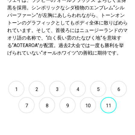
ウェイは、ラグビーの“オールブラックス”よろしく全身
黒を採用。シンボリックなシダ植物のエンブレム“シル
バーファーン”が左胸にあしらわれながら、トーンオン
トーンのグラフィックとしてもボディ全体に散りばめら
れています。そして、首後ろにはニュージーランドのマ
オリ語の名称で、“白く長い雲のたなびく地”を意味す
る“AOTEAROA”が配置。過去2大会では一度も勝利を挙
げられていない“オールホワイツ”の善戦に期待です。
1
2
3
4
5
6
7
8
9
10
11