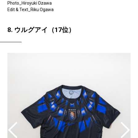
Photo_Hiroyuki Ozawa
Edit & Text_Riku Ogawa
8. ウルグアイ（17位）