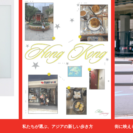
私たちが選ぶ、アジアの新しい歩き方
街に映え