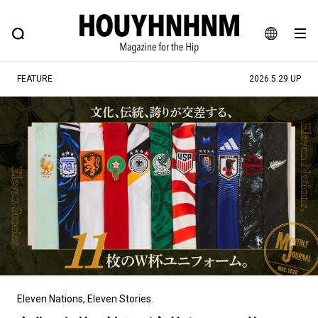
NEWS
FEATURE
BLOG
SNAP
Commune H
ヒップなファッション、カルチャー、ライフスタイルWEBマガジン
JA
FEATURE
2026.5.29 UP
EN
#注目のタグ
#SHOPPING ADDICT
#憧れの逸品
#ESSENTIAL DESIGNS
#古着サミット
#NEW VINTAGE
#マイナーグッド図鑑
#路地裏てぃーん。
#MONTHLY JOURNAL
#GH 銘品の所以
#フイナムのYouTube
#Commune H
#FOCUS IT
#AH.H
#ととけん
#FASHION
#MUSIC
#MOVIE
Eleven Nations, Eleven Stories.