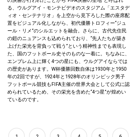
の決勝が行われたことから“FIFA決勝の聖地”と呼ばれ
る、ウルグアイ・モンテビデオのスタジアム「エスタデ
ィオ・センテナリオ」を上空から見下ろした際の座席配
置をビジュアル化しながら、初代優勝トロフィー“ジュ
ール・リメ”のシルエットを融合。さらに、古代先住民
の鎧のニュアンスも込められており、“先人たちが築き
上げた栄光を背負って戦う”という精神性までも表現し
た、国のフットボール史そのものな一着に。ちなみに、
エンブレム上に輝く4つの星にも、ウルグアイならでは
の歴史があります。W杯優勝回数自体は1930年と1950
年の2回ですが、1924年と1928年のオリンピック男子
フットボール競技もFIFA主催の世界大会として公式に認
められているため、その栄光を含めた“4つ星”が煌めい
ているのです。
1
2
3
4
5
6