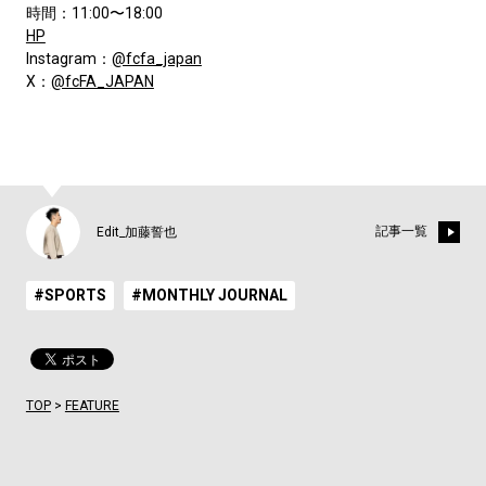
時間：11:00〜18:00
HP
Instagram：
@fcfa_japan
X：
@fcFA_JAPAN
記事一覧
Edit_加藤誓也
#SPORTS
#MONTHLY JOURNAL
TOP
>
FEATURE