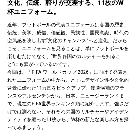
#LIFESTYLE
#SNEAKER
#OUTDOOR
文化、伝統、誇りが交差する、11枚のW
#SPORTS
#HANDSOME HANDBOOK
杯ユニフォーム。
近年、フットボールの代表ユニフォームは各国の歴史、
伝統、美学、威信、価値観、民族性、国民意識、時代の
空気感を映し出す“文化のキャンバス”へと進化。だから
こそ、ユニフォームを見ることは、単にフットボールを
楽しむだけでなく、“世界各国のカルチャーを知るこ
と”にも繋がっているのです。
今回は、「FIFA ワールドカップ 2026」に向けて発表さ
れたユニフォームの中から、とくにデザイン性や文化的
背景に優れた11カ国をピックアップ。優勝候補のフラ
ンスやアルゼンチンから、日本、ニュージーランドま
で、現在のFIFA世界ランキング順に紹介します。強さだ
けでは測れない、それぞれの国のカルチャーやアイデン
ティティを纏った11枚から、W杯の新たな楽しみ方を探
ってみましょう。