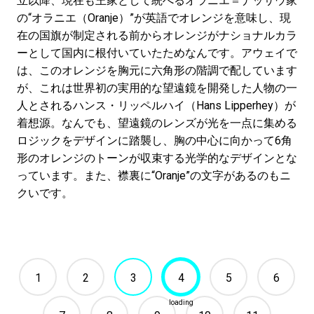
立以降、現在も王家として統べるオラニエ＝ナッサウ家
の“オラニエ（Oranje）”が英語でオレンジを意味し、現
在の国旗が制定される前からオレンジがナショナルカラ
ーとして国内に根付いていたためなんです。アウェイで
は、このオレンジを胸元に六角形の階調で配しています
が、これは世界初の実用的な望遠鏡を開発した人物の一
人とされるハンス・リッペルハイ（Hans Lipperhey）が
着想源。なんでも、望遠鏡のレンズが光を一点に集める
ロジックをデザインに踏襲し、胸の中心に向かって6角
形のオレンジのトーンが収束する光学的なデザインとな
っています。また、襟裏に“Oranje”の文字があるのもニ
クいです。
1
2
3
4
5
6