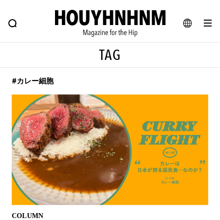
NEWS
FEATURE
BLOG
SNAP
Commune H
ヒップなファッション、カルチャー、ライフスタイルWEBマガジン
JA
TAG
EN
#カレー細胞
#注目のタグ
#SHOPPING ADDICT
#憧れの逸品
#ESSENTIAL DESIGNS
#古着サミット
#NEW VINTAGE
#マイナーグッド図鑑
#路地裏てぃーん。
#MONTHLY JOURNAL
#GH 銘品の所以
#フイナムのYouTube
#Commune H
#FOCUS IT
#AH.H
#ととけん
#FASHION
#MUSIC
#MOVIE
COLUMN