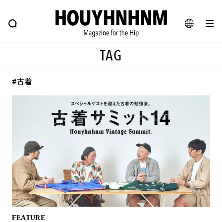
NEWS
FEATURE
BLOG
SNAP
Commune H
ヒップなファッション、カルチャー、ライフスタイルWEBマガジン
JA
TAG
EN
#古着
#注目のタグ
#SHOPPING ADDICT
#憧れの逸品
#ESSENTIAL DESIGNS
#古着サミット
#NEW VINTAGE
#マイナーグッド図鑑
#路地裏てぃーん。
#MONTHLY JOURNAL
#GH 銘品の所以
#フイナムのYouTube
#Commune H
#FOCUS IT
#AH.H
#ととけん
#FASHION
#MUSIC
#MOVIE
FEATURE