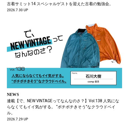
#LIFESTYLE
#SNEAKER
#OUTDOOR
古着サミット14 スペシャルゲストを迎えた古着の勉強会。
#SPORTS
#HANDSOME HANDBOOK
2026.7.30 UP
NEWS
連載【で、NEW VINTAGEってなんなのさ？】Vol.138 人気にな
らなくてもイイ気がする。 “ボチボチきそう”なクラウドベイ
ル。
2026.7.29 UP