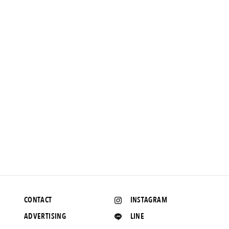
NEWS
連載【で、NEW VINTAGEってなんなのさ？】Vol.110 “流行を押
さえても言い訳できる” 大人のためのデタッチャブルパンツ。
2025.5.16 UP
CONTACT
INSTAGRAM
ADVERTISING
LINE