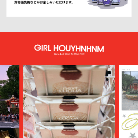
Antwort
Aries
ATELIER BÉTON
ATHA
ATTACHMENT
AUBETT
AURALEE
AUTHEN JAPAN
AVIREX7522
bal
BALENCIAGA
BALLY
BAMBOO SHOOTS
Battenwear
BEAMS PLUS
beautiful people
BED j.w. FORD
BEDWIN & THE HEARTBREAKERS
bemerkung