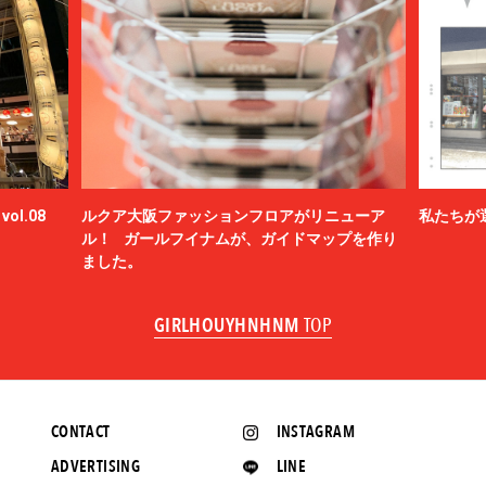
BERLUTI
BLACKBIRD
BlackEyePatch
BlackWeirdos
BLAHW
BLANC
Blanc YM
BLUFCAMP
ol.08
ルクア大阪ファッションフロアがリニューア
私たちが
blurhms
ル！ ガールフイナムが、ガイドマップを作り
BOTTEGA VENETA
ました。
BOW WOW
BRU NA BOINNE
GIRLHOUYHNHNM
TOP
BURBERRY
C.P. COMPANY
Cabaret Poval
Caledoor
CONTACT
INSTAGRAM
CALYPSO
ADVERTISING
LINE
CarService