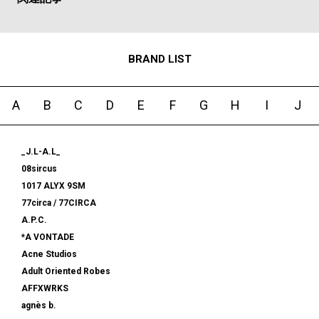
BRAND LIST
A
B
C
D
E
F
G
H
I
J
_J.L-A.L_
08sircus
1017 ALYX 9SM
77circa / 77CIRCA
A.P.C.
*A VONTADE
Acne Studios
Adult Oriented Robes
AFFXWRKS
agnès b.