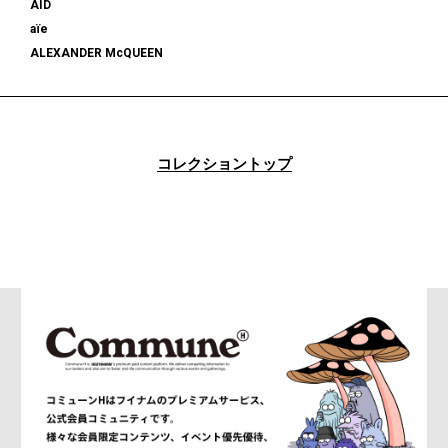
AID
aïe
ALEXANDER McQUEEN
alexanderwang
ALMOSTBLACK
ALONE
ALPHA INDUSTRIES
コレクショントップ
am
AMBUSH®
AMBUSH WKSP
AMI PARIS
AMIRI
AMOMENTO
ANCELLM
and wander
ANEI
ANITYA
ANN DEMEULEMEESTER
anrealage homme