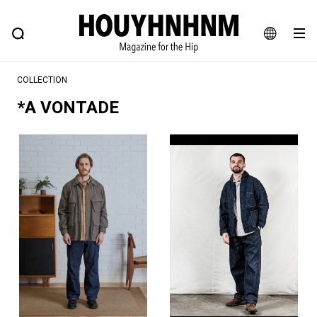
NEWS
FEATURE
BLOG
SNAP
Commune H
ヒップなファッション、カルチャー、ライフスタイルWEBマガジン
JA
COLLECTION
EN
*A VONTADE
#注目のタグ
#SHOPPING ADDICT
#憧れの逸品
#ESSENTIAL DESIGNS
#古着サミット
#NEW VINTAGE
#マイナーグッド図鑑
#路地裏てぃーん。
#MONTHLY JOURNAL
#GH 銘品の所以
#フイナムのYouTube
#Commune H
#FOCUS IT
#AH.H
#ととけん
#FASHION
#MUSIC
#MOVIE