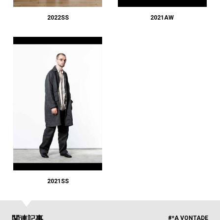
#LIFESTYLE
#SNEAKER
#OUTDOOR
#SPORTS
#HANDSOME HANDBOOK
2022SS
2021AW
2021SS
関連記事
#*A VONTADE