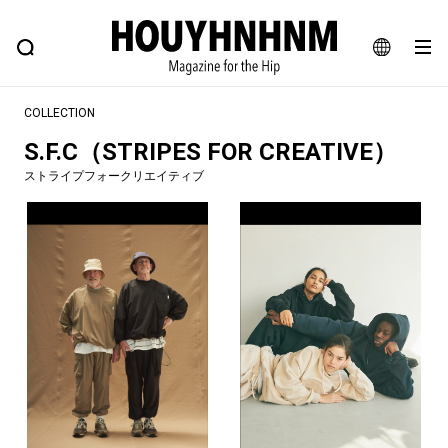
NEWS
FEATURE
BLOG
SNAP
Commune H
ヒップなファッション、カルチャー、ライフスタイルWEBマガジン
JA
COLLECTION
EN
S.F.C（STRIPES FOR CREATIVE）
ストライプフォークリエイティブ
#注目のタグ
#SHOPPING ADDICT
#憧れの逸品
#ESSENTIAL DESIGNS
#古着サミット
#NEW VINTAGE
#マイナーグッド図鑑
#路地裏てぃーん。
#MONTHLY JOURNAL
#GH 銘品の所以
#フイナムのYouTube
#Commune H
#FOCUS IT
#AH.H
#ととけん
#FASHION
#MUSIC
#MOVIE