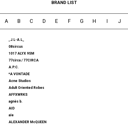
BRAND LIST
A
B
C
D
E
F
G
H
I
J
_J.L-A.L_
08sircus
1017 ALYX 9SM
77circa / 77CIRCA
A.P.C.
*A VONTADE
Acne Studios
Adult Oriented Robes
AFFXWRKS
agnès b.
AID
aïe
ALEXANDER McQUEEN