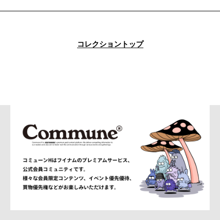
alexanderwang
ALMOSTBLACK
ALONE
ALPHA INDUSTRIES
コレクショントップ
am
AMBUSH®
AMBUSH WKSP
AMI PARIS
AMIRI
AMOMENTO
ANCELLM
and wander
ANEI
ANITYA
ANN DEMEULEMEESTER
anrealage homme
Antwort
Aries
ATELIER BÉTON