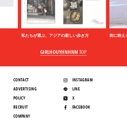
BlackWeirdos
BLAHW
BLANC
Blanc YM
BLUFCAMP
私たちが選ぶ、アジアの新しい歩き方
街に映え
blurhms
BOTTEGA VENETA
GIRLHOUYHNHNM
TOP
BOW WOW
BRU NA BOINNE
BURBERRY
C.P. COMPANY
CONTACT
INSTAGRAM
Cabaret Poval
Caledoor
ADVERTISING
LINE
CALYPSO
POLICY
X
CarService
RECRUIT
FACEBOOK
Casablanca
CCU
COMPANY
CEIVE