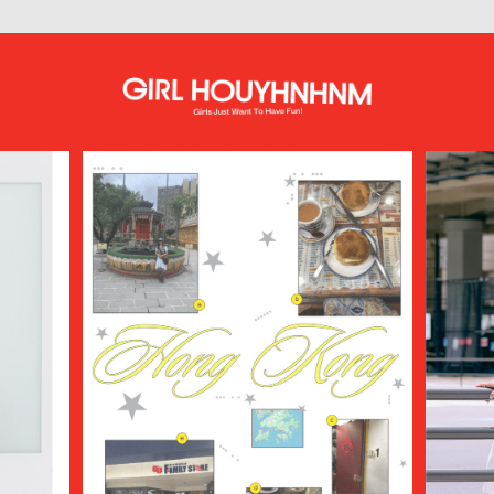
ATHA
ATTACHMENT
AUBETT
AURALEE
AUTHEN JAPAN
AVIREX7522
bal
BALENCIAGA
BALLY
BAMBOO SHOOTS
Battenwear
BEAMS PLUS
beautiful people
BED j.w. FORD
BEDWIN & THE HEARTBREAKERS
bemerkung
BERLUTI
BLACKBIRD
BlackEyePatch