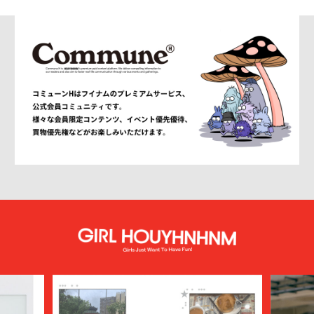
AMIRI
AMOMENTO
ANCELLM
and wander
ANEI
ANITYA
ANN DEMEULEMEESTER
anrealage homme
Antwort
Aries
ATELIER BÉTON
ATHA
ATTACHMENT
AUBETT
AURALEE
AUTHEN JAPAN
AVIREX7522
bal
BALENCIAGA