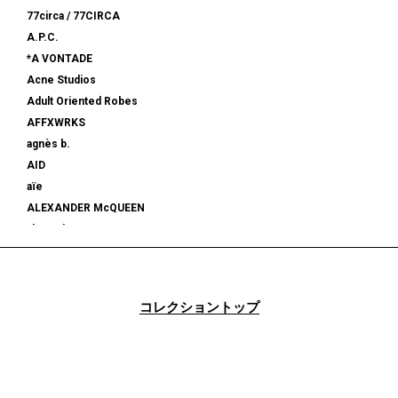
77circa / 77CIRCA
A.P.C.
*A VONTADE
Acne Studios
Adult Oriented Robes
AFFXWRKS
agnès b.
AID
aïe
ALEXANDER McQUEEN
alexanderwang
ALMOSTBLACK
ALONE
ALPHA INDUSTRIES
コレクショントップ
am
AMBUSH®
AMBUSH WKSP
AMI PARIS