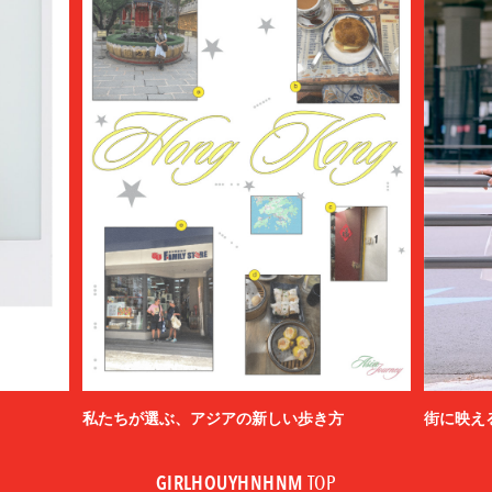
BALLY
BAMBOO SHOOTS
Battenwear
BEAMS PLUS
beautiful people
BED j.w. FORD
BEDWIN & THE HEARTBREAKERS
bemerkung
BERLUTI
BLACKBIRD
BlackEyePatch
BlackWeirdos
BLAHW
BLANC
Blanc YM
BLUFCAMP
私たちが選ぶ、アジアの新しい歩き方
街に映え
blurhms
BOTTEGA VENETA
GIRLHOUYHNHNM
TOP
BOW WOW