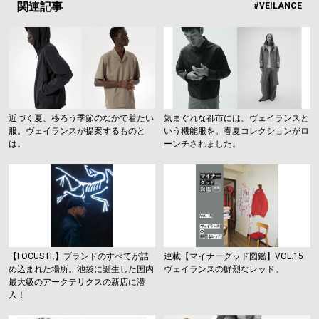
関連記事
#VEILANCE
近づく夏、移ろう季節のなかで着たい
気まぐれな都市には、ヴェイランスと
服。ヴェイランスが提案するものと
いう機能服を。春夏コレクションがロ
は。
ーンチされました。
【FOCUS IT.】ブランドのすべてが詰
連載【マイナーグッド図鑑】VOL.15
め込まれた場所。池袋に誕生した国内
ヴェイランスの鮮烈なレッド。
最大級のアークテリクスの新店に潜
入！