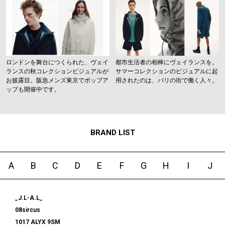
ロンドンを舞台につくられた、ヴェイ
都市生活者の相棒にヴェイランスを。
ランスの秋コレクションビジュアルが
サマーコレクションのビジュアルに起
お披露目。阪急メンズ東京でポップア
用されたのは、パリの街で働く人々。
ップも開催中です。
BRAND LIST
A
B
C
D
E
F
G
H
I
J
_J.L-A.L_
08sircus
1017 ALYX 9SM