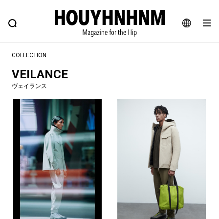
NEWS
FEATURE
BLOG
SNAP
Commune H
ヒップなファッション、カルチャー、ライフスタイルWEBマガジン
JA
COLLECTION
EN
VEILANCE
ヴェイランス
#注目のタグ
#SHOPPING ADDICT
#憧れの逸品
#ESSENTIAL DESIGNS
#古着サミット
#NEW VINTAGE
#マイナーグッド図鑑
#路地裏てぃーん。
#MONTHLY JOURNAL
#GH 銘品の所以
#フイナムのYouTube
#Commune H
#FOCUS IT
#AH.H
#ととけん
#FASHION
#MUSIC
#MOVIE