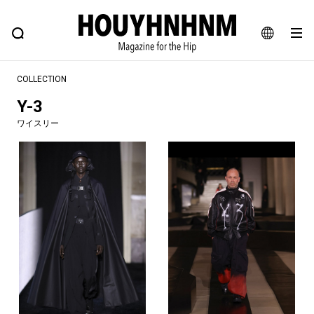
NEWS
FEATURE
BLOG
SNAP
Commune H
ヒップなファッション、カルチャー、ライフスタイルWEBマガジン
JA
COLLECTION
EN
Y-3
ワイスリー
#注目のタグ
#SHOPPING ADDICT
#憧れの逸品
#ESSENTIAL DESIGNS
#古着サミット
#NEW VINTAGE
#マイナーグッド図鑑
#路地裏てぃーん。
#MONTHLY JOURNAL
#GH 銘品の所以
#フイナムのYouTube
#Commune H
#FOCUS IT
#AH.H
#ととけん
#FASHION
#MUSIC
#MOVIE