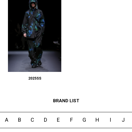
2025SS
BRAND LIST
A
B
C
D
E
F
G
H
I
J