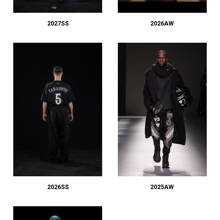
#LIFESTYLE
#SNEAKER
#OUTDOOR
#SPORTS
#HANDSOME HANDBOOK
2027SS
2026AW
2026SS
2025AW