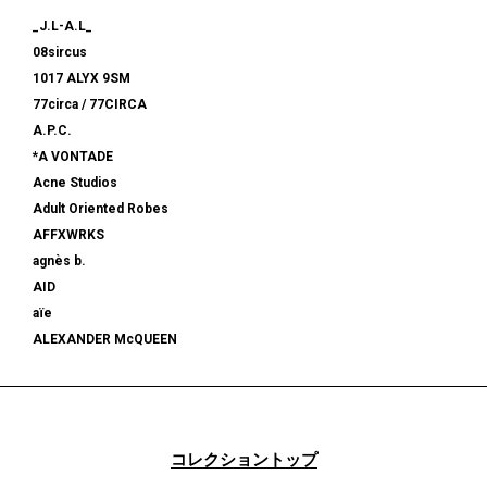
_J.L-A.L_
08sircus
1017 ALYX 9SM
77circa / 77CIRCA
A.P.C.
*A VONTADE
Acne Studios
Adult Oriented Robes
AFFXWRKS
agnès b.
AID
aïe
ALEXANDER McQUEEN
alexanderwang
ALMOSTBLACK
ALONE
ALPHA INDUSTRIES
コレクショントップ
am