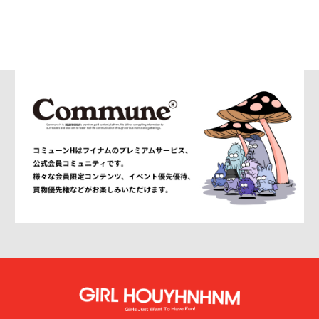
AMBUSH®
AMBUSH WKSP
AMI PARIS
AMIRI
AMOMENTO
ANCELLM
and wander
ANEI
ANITYA
ANN DEMEULEMEESTER
anrealage homme
Antwort
Aries
ATELIER BÉTON
ATHA
ATTACHMENT
AUBETT
AURALEE
AUTHEN JAPAN