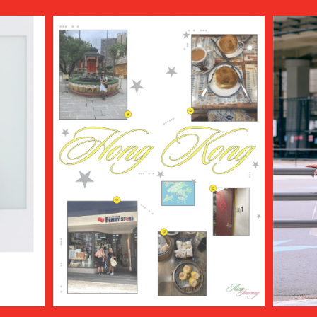
AVIREX7522
bal
BALENCIAGA
BALLY
BAMBOO SHOOTS
Battenwear
BEAMS PLUS
beautiful people
BED j.w. FORD
BEDWIN & THE HEARTBREAKERS
bemerkung
BERLUTI
BLACKBIRD
BlackEyePatch
BlackWeirdos
BLAHW
BLANC
Blanc YM
BLUFCAMP