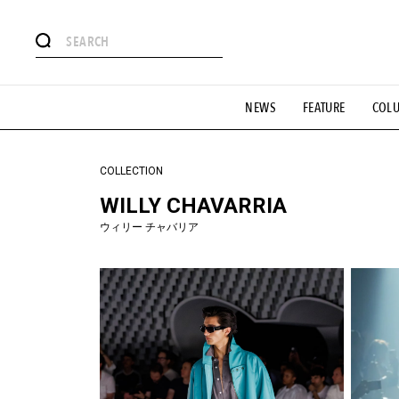
#注目のタグ
NEWS
FEATURE
COL
#SHOPPING ADDICT
#憧れの逸品
#ESSENTIAL DESIG
#GH 銘品の所以
#フイナムのYouTube
#Commune H
#SPORTS
#HANDSOME HANDBOOK
COLLECTION
WILLY CHAVARRIA
ウィリー チャバリア