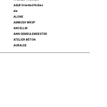
Adult Oriented Robes
aïe
ALONE
AMBUSH WKSP
ANCELLM
ANN DEMEULEMEESTER
ATELIER BÉTON
AURALEE
BALENCIAGA
BEAMS PLUS
bemerkung
BlackWeirdos
BLUFCAMP
BRU NA BOINNE
Caledoor
CCU
chasse
COACH