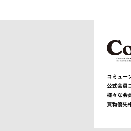
COGNOMEN
COMME d
Courrèges
crepuscu
DIESEL
DIGAWEL
doublet
DRESSED
dunhill
EASTFAR
EEX.
elephant 
ENGINEERED GARMENTS
ensou.
F.C.R.B.
F/CE.®
FACETASM
FAF
FENDI
Ferragam
FIRST DOWN
FORSOM
FUMITO GANRYU
GIORGIO
GRAMICCI PERFORMANCE
Graphpap
HAVEN
HENRIK 
HEUGN
HOMME P
I
IM MEN
ISSEY MIYAKE MEN
J.PRESS
JOHN LAWRENCE SULLIVAN
JOHN MA
Juun.J
JW ANDE