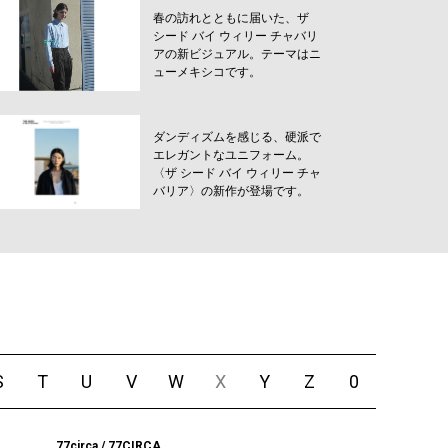
春の訪れとともに届いた、ザ
シード バイ ウィリー チャバリ
アの新ビジュアル。テーマはニ
ューメキシコです。
ダンディズムを感じる、硬派で
エレガントなユニフォーム。
〈ザ シード バイ ウィリー チャ
バリア〉の新作が登場です。
S
T
U
V
W
X
Y
Z
0
77circa / 77CIRCA