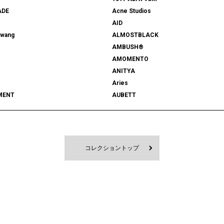
ADE
Acne Studios
AID
rwang
ALMOSTBLACK
AMBUSH®
AMOMENTO
ANITYA
Aries
MENT
AUBETT
522
bal
 SHOOTS
Battenwear
FORD
BEDWIN & THE HEARTBREAKERS
RD
BlackEyePatch
コレクショントップ
Blanc YM
 VENETA
BOW WOW
MPANY
Cabaret Poval
ce
Casablanca
CFCL
S CLIMAX
CMMN SWDN