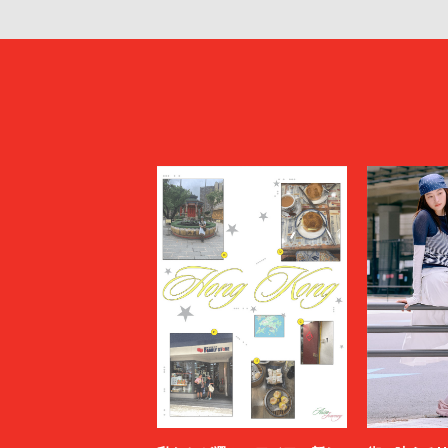
KAPTAIN SUNSHINE
KARHU
KHOKI
KIDILL
KIKO KOSTADINOV
KIMMY
kontor
KYOU
Lamrof
LANVIN 
LI-NING
LOEWE
MADNESS
MAGIC N
MAHITO MOTOYOSHI
Maison K
MAISON SPECIAL
MARANT
Marine Serre
marka
Marvine Pontiak Shirt Makers
masterke
meanswhile
mfpen
MINEDENIM
MM6 Mais
MSGM
MYne
N.HOOLYWOOD TEST PRODUCT EXCHANGE
N21
SERVICE
Name.
nanamica
NEXUSⅦ.
NEZU YO
no.
NOAH