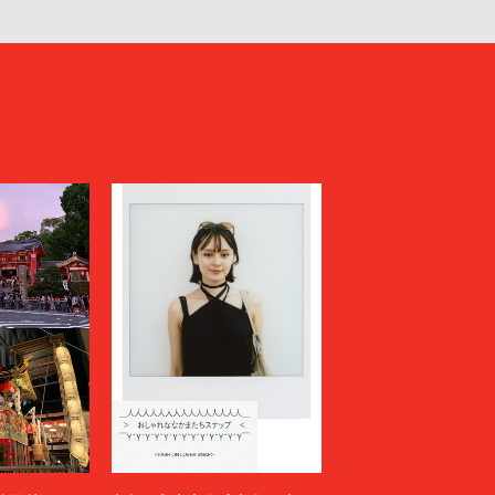
KENZO
Kiivu
kolor
LAD MUSICIAN
LES SIX
LOVELESS
MAGLIANO
Maison MIHARA YASUHIRO
N
MARGARET HOWELL
MARNI
MATSUFUJI
Milok
MOUNTAIN RESEARCH
N.HOOLYWOOD COMPILE
NAMACHEKO
NEONSIGN
Nicholas Daley
nonnative