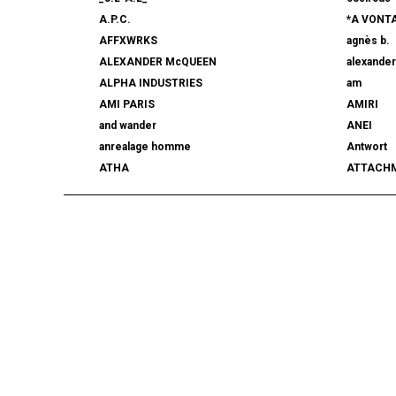
A.P.C.
*A VONT
AFFXWRKS
agnès b.
ALEXANDER McQUEEN
alexande
ALPHA INDUSTRIES
am
AMI PARIS
AMIRI
and wander
ANEI
anrealage homme
Antwort
ATHA
ATTACH
AUTHEN JAPAN
AVIREX7
BALLY
BAMBOO
beautiful people
BED j.w. 
BERLUTI
BLACKBI
BLAHW
BLANC
blurhms
BOTTEGA
BURBERRY
C.P. CO
CALYPSO
CarServi
CEIVE
CELINE
CHRISTIAN DADA
CLIMBER