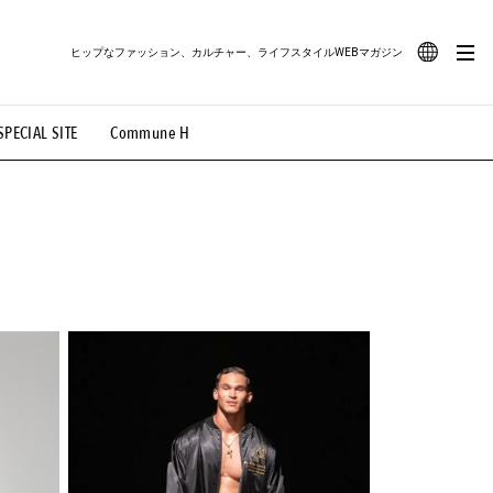
ヒップなファッション、カルチャー、ライフスタイルWEBマガジン
JA
SPECIAL SITE
Commune H
#路地裏てぃーん。
#MONTHLY JOURNAL
EN
OVIE
#LIFESTYLE
#SNEAKER
#OUTDOOR