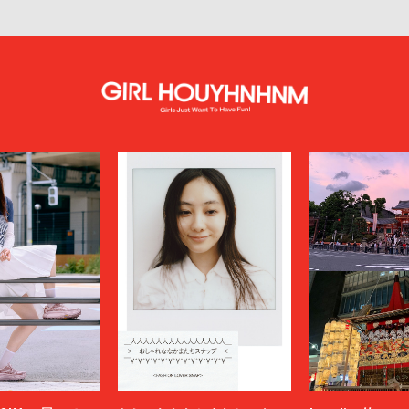
KEBOZ
KIIT
KINDAGARDEN
LACOSTE
COLLECTION
LEMAIRE
LOUIS VUITTON
UMBER
MAGIC STICK
itsuné
Maison Margiela
MARCELO BURLON COUNTY OF MILA
MARKAWARE
y
MASU
miffew
on Margiela
MODMNT
N.HOOLYWOOD
NAM
NEEDLES
-HINTEN
NICENESS
NON TOKYO