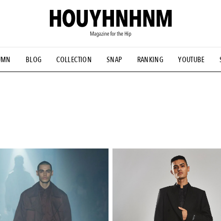
UMN
BLOG
COLLECTION
SNAP
RANKING
YOUTUBE
NS
#古着サミット
#NEW VINTAGE
#マイナーグッド図鑑
#FOCUS IT
#AH.H
#ととけん
#FASHION
#MUSIC
#M