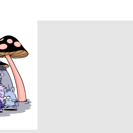
COOTIE PRODUCTIONS
DAIRIKU
DISCOVERED
DSQUARED2
ECSTATIC RESEARCH
ENCOMING
Evisen Skateboards
FACCIES
FEAR OF GOD
FilMelange
FUJI
Goldwin 0
HAIDER ACKERMANN
HERON PRESTON
HUMIS
INSCRIRE
JIL SANDER
JUNYA WATANABE MAN
KANEMASA PHIL.