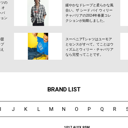
ーツの
緩やかなドレープと柔らかな風
 オ
合い。ザ シード バイ ウィリー
ャバ
チャバリアの2024年春夏コレ
ション
クションが始動しました。
の盟
スーベニアTシャツはユーモア
ープ
とセンスがすべて。てことはウ
携え
ィズムとウィリー・チャバリア
！
なら完璧ってことです。
BRAND LIST
I
J
K
L
M
N
O
P
Q
R
1017 ALYX 9SM