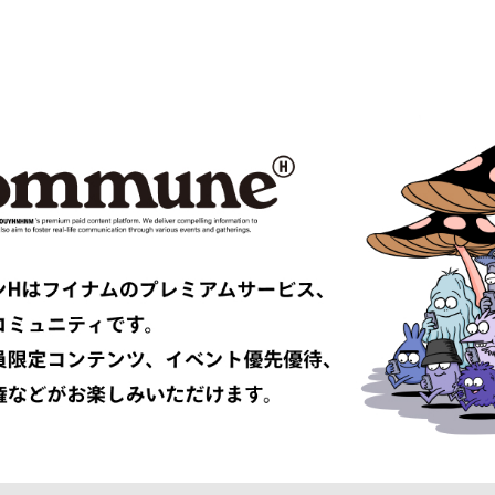
es GARÇONS HOMME PLUS
COMME des GARÇONS SHIRT
le
D-VEC
DIOR
UNDRESSED
DRIES VAN NOTEN
EAST
EASTLOGUE
TRIBAL fabrics
EMPORIO ARMANI
Études
F-LAGSTUF-F
FDMTL
o
FILL THE BILL
EONE
FreshService
 ARMANI
GIVENCHY
er
GUCCI
VIBSKOV
HERMÈS
LISSÉ ISSEY MIYAKE
HUF
INNAT
JAN-JAN VAN ESSCHE
SON SMITH
JUHA
RSON
KAMIYA