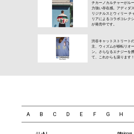
チカーノカルチャーがル
力強い存在感。アディダス
リジナルスとウィリー チ
リアによるコラボコレク
が発売中です。
渋谷キャットストリート
主、ウィズムが移転リオ
ン。さらなるエナジーを
て、これからも滾ります
A
B
C
D
E
F
G
H
_J.L-A.L_
08sircus