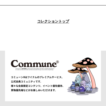
alexanderwang
ALMOSTBLACK
ALONE
ALPHA INDUSTRIES
コレクショントップ
am
AMBUSH®
AMBUSH WKSP
AMI PARIS
AMIRI
AMOMENTO
ANCELLM
and wander
ANEI
ANITYA
ANN DEMEULEMEESTER
anrealage homme
Antwort
Aries
ATELIER BÉTON