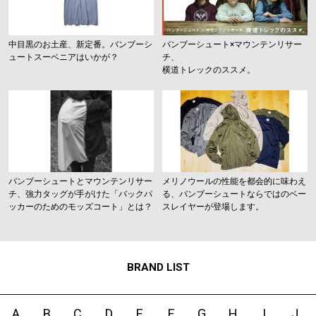
中目黒のお土産、新定番。バンブーシ
バンブーシュート×マウンテンリサー
ュートスーベニアはいかが？
チ、
横道トレックのススメ。
バンブーシュートとマウンテンリサー
メリノウールの性能を都会的に味わえ
チ、強力タッグが手がけた「バックパ
る、バンブーシュートならではのベー
ッカーのためのモッズコート」とは？
スレイヤーが登場します。
BRAND LIST
A
B
C
D
E
F
G
H
I
J