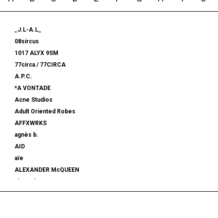
_J.L-A.L_
08sircus
1017 ALYX 9SM
77circa / 77CIRCA
A.P.C.
*A VONTADE
Acne Studios
Adult Oriented Robes
AFFXWRKS
agnès b.
AID
aïe
ALEXANDER McQUEEN
alexanderwang
ALMOSTBLACK
ALONE
ALPHA INDUSTRIES