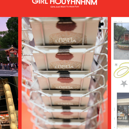
AURALEE
AUTHEN JAPAN
AVIREX7522
bal
BALENCIAGA
BALLY
BAMBOO SHOOTS
Battenwear
BEAMS PLUS
beautiful people
BED j.w. FORD
BEDWIN & THE HEARTBREAKERS
bemerkung
BERLUTI
BLACKBIRD
BlackEyePatch
BlackWeirdos
BLAHW
BLANC