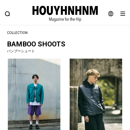
NEWS
FEATURE
BLOG
SNAP
Commune H
ヒップなファッション、カルチャー、ライフスタイルWEBマガジン
JA
COLLECTION
EN
BAMBOO SHOOTS
バンブーシュート
#注目のタグ
#SHOPPING ADDICT
#憧れの逸品
#ESSENTIAL DESIGNS
#古着サミット
#NEW VINTAGE
#マイナーグッド図鑑
#路地裏てぃーん。
#MONTHLY JOURNAL
#GH 銘品の所以
#フイナムのYouTube
#Commune H
#FOCUS IT
#AH.H
#ととけん
#FASHION
#MUSIC
#MOVIE