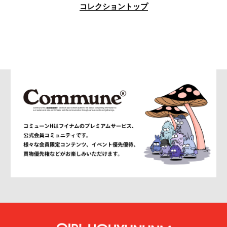
コレクショントップ
am
AMBUSH®
AMBUSH WKSP
AMI PARIS
AMIRI
AMOMENTO
ANCELLM
and wander
ANEI
ANITYA
ANN DEMEULEMEESTER
anrealage homme
Antwort
Aries
ATELIER BÉTON
ATHA
ATTACHMENT
AUBETT