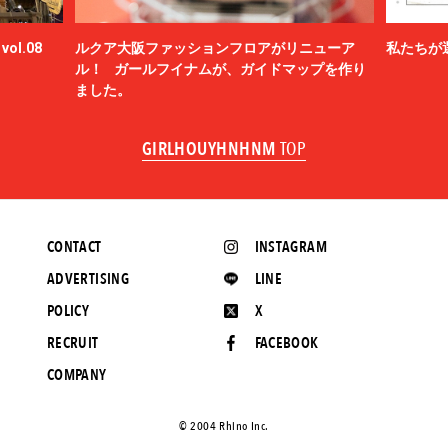
Blanc YM
BLUFCAMP
ol.08
ルクア大阪ファッションフロアがリニューア
私たちが
blurhms
ル！ ガールフイナムが、ガイドマップを作り
BOTTEGA VENETA
ました。
BOW WOW
BRU NA BOINNE
GIRLHOUYHNHNM
TOP
BURBERRY
C.P. COMPANY
Cabaret Poval
Caledoor
CONTACT
INSTAGRAM
CALYPSO
ADVERTISING
LINE
CarService
Casablanca
POLICY
X
CCU
RECRUIT
FACEBOOK
CEIVE
COMPANY
CELINE
CFCL
chasse
©️ 2004 Rhino Inc.
CHRISTIAN DADA