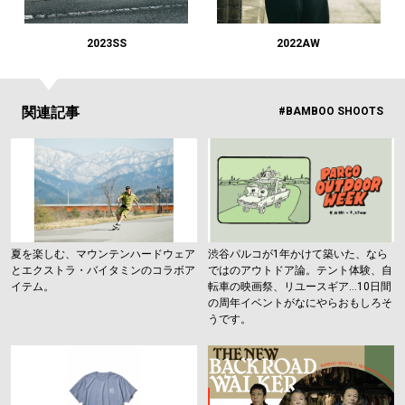
#LIFESTYLE
#SNEAKER
#OUTDOOR
#SPORTS
#HANDSOME HANDBOOK
2023SS
2022AW
関連記事
#BAMBOO SHOOTS
夏を楽しむ、マウンテンハードウェア
渋谷パルコが1年かけて築いた、なら
とエクストラ・バイタミンのコラボア
ではのアウトドア論。テント体験、自
イテム。
転車の映画祭、リユースギア…10日間
の周年イベントがなにやらおもしろそ
うです。