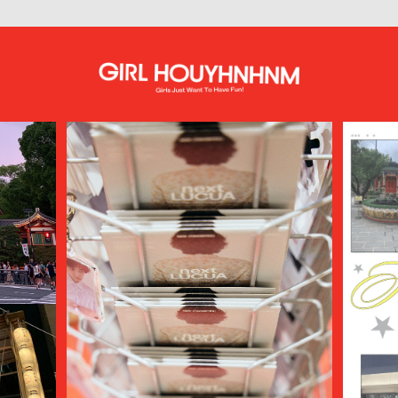
ATHA
ATTACHMENT
AUBETT
AURALEE
AUTHEN JAPAN
AVIREX7522
bal
BALENCIAGA
BALLY
BAMBOO SHOOTS
Battenwear
BEAMS PLUS
beautiful people
BED j.w. FORD
BEDWIN & THE HEARTBREAKERS
bemerkung
BERLUTI
BLACKBIRD
BlackEyePatch