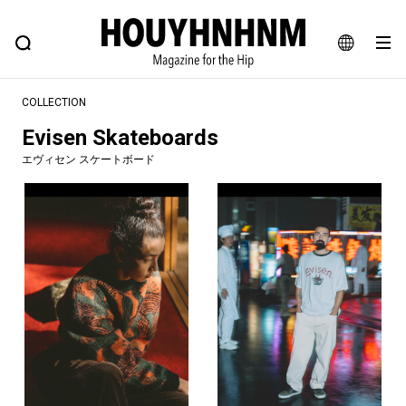
NEWS
FEATURE
BLOG
SNAP
Commune H
ヒップなファッション、カルチャー、ライフスタイルWEBマガジン
JA
COLLECTION
EN
Evisen Skateboards
エヴィセン スケートボード
#注目のタグ
#SHOPPING ADDICT
#憧れの逸品
#ESSENTIAL DESIGNS
#古着サミット
#NEW VINTAGE
#マイナーグッド図鑑
#路地裏てぃーん。
#MONTHLY JOURNAL
#GH 銘品の所以
#フイナムのYouTube
#Commune H
#FOCUS IT
#AH.H
#ととけん
#FASHION
#MUSIC
#MOVIE