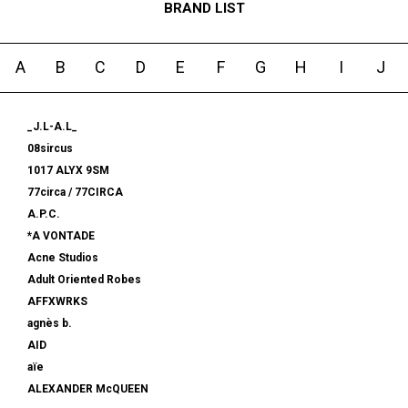
BRAND LIST
A
B
C
D
E
F
G
H
I
J
_J.L-A.L_
08sircus
1017 ALYX 9SM
77circa / 77CIRCA
A.P.C.
*A VONTADE
Acne Studios
Adult Oriented Robes
AFFXWRKS
agnès b.
AID
aïe
ALEXANDER McQUEEN