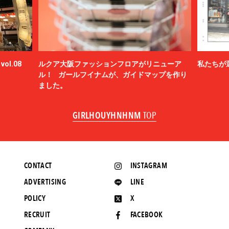
BlackWeirdos
BLAHW
BLANC
Blanc YM
BLUFCAMP
ol.08
ルクア大阪ファッションフロアがリニューア
私たちが
blurhms
ル！ ガールフイナムが、ガイドマップを作り
BOTTEGA VENETA
ました。
BOW WOW
BRU NA BOINNE
GIRLHOUYHNHNM
TOP
BURBERRY
C.P. COMPANY
Cabaret Poval
Caledoor
CONTACT
INSTAGRAM
CALYPSO
ADVERTISING
LINE
CarService
Casablanca
POLICY
X
CCU
RECRUIT
FACEBOOK
CEIVE