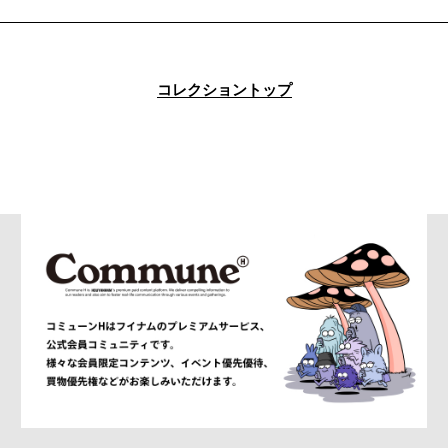
alexanderwang
ALMOSTBLACK
ALONE
ALPHA INDUSTRIES
コレクショントップ
am
AMBUSH®
AMBUSH WKSP
AMI PARIS
AMIRI
AMOMENTO
ANCELLM
and wander
ANEI
ANITYA
ANN DEMEULEMEESTER
anrealage homme
Antwort
Aries
ATELIER BÉTON