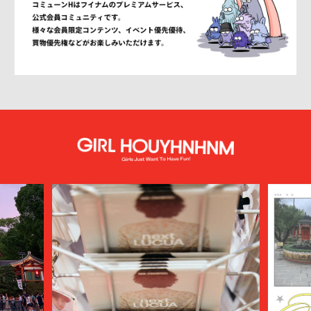
ANN DEMEULEMEESTER
anrealage homme
Antwort
Aries
ATELIER BÉTON
ATHA
ATTACHMENT
AUBETT
AURALEE
AUTHEN JAPAN
AVIREX7522
bal
BALENCIAGA
BALLY
BAMBOO SHOOTS
Battenwear
BEAMS PLUS
beautiful people