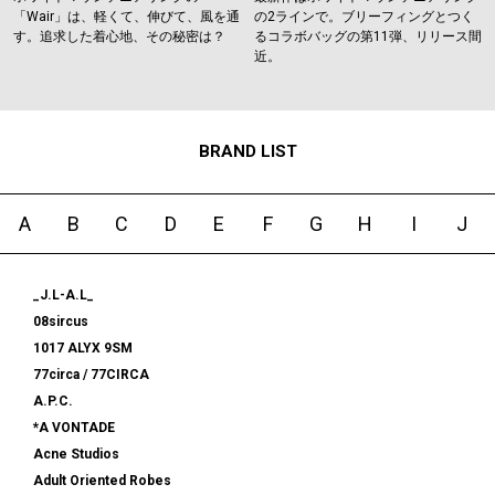
「Wair」は、軽くて、伸びて、風を通
の2ラインで。ブリーフィングとつく
す。追求した着心地、その秘密は？
るコラボバッグの第11弾、リリース間
近。
BRAND LIST
A
B
C
D
E
F
G
H
I
J
_J.L-A.L_
08sircus
1017 ALYX 9SM
77circa / 77CIRCA
A.P.C.
*A VONTADE
Acne Studios
Adult Oriented Robes