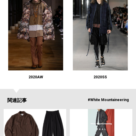
2020AW
2020SS
関連記事
#White Mountaineering