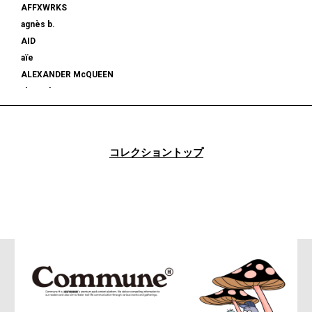
AFFXWRKS
agnès b.
AID
aïe
ALEXANDER McQUEEN
alexanderwang
ALMOSTBLACK
ALONE
ALPHA INDUSTRIES
コレクショントップ
am
AMBUSH®
AMBUSH WKSP
AMI PARIS
AMIRI
AMOMENTO
ANCELLM
and wander
ANEI
ANITYA