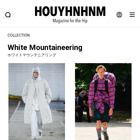
NEWS
FEATURE
BLOG
SNAP
Commune H
ヒップなファッション、カルチャー、ライフスタイルWEBマガジン
JA
COLLECTION
EN
White Mountaineering
ホワイトマウンテニアリング
#注目のタグ
#SHOPPING ADDICT
#憧れの逸品
#ESSENTIAL DESIGNS
#古着サミット
#NEW VINTAGE
#マイナーグッド図鑑
#路地裏てぃーん。
#MONTHLY JOURNAL
#GH 銘品の所以
#フイナムのYouTube
#Commune H
#FOCUS IT
#AH.H
#ととけん
#FASHION
#MUSIC
#MOVIE