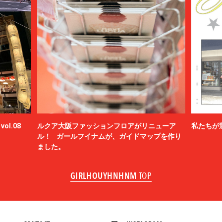
BED j.w. FORD
BEDWIN & THE HEARTBREAKERS
bemerkung
BERLUTI
BLACKBIRD
BlackEyePatch
BlackWeirdos
BLAHW
BLANC
Blanc YM
BLUFCAMP
ol.08
ルクア大阪ファッションフロアがリニューア
私たちが
blurhms
ル！ ガールフイナムが、ガイドマップを作り
BOTTEGA VENETA
ました。
BOW WOW
BRU NA BOINNE
GIRLHOUYHNHNM
TOP
BURBERRY
C.P. COMPANY
Cabaret Poval
Caledoor