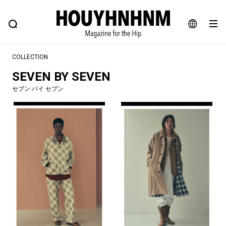
NEWS
FEATURE
BLOG
SNAP
Commune H
ヒップなファッション、カルチャー、ライフスタイルWEBマガジン
JA
COLLECTION
EN
SEVEN BY SEVEN
セブン バイ セブン
#注目のタグ
#SHOPPING ADDICT
#憧れの逸品
#ESSENTIAL DESIGNS
#古着サミット
#NEW VINTAGE
#マイナーグッド図鑑
#路地裏てぃーん。
#MONTHLY JOURNAL
#GH 銘品の所以
#フイナムのYouTube
#Commune H
#FOCUS IT
#AH.H
#ととけん
#FASHION
#MUSIC
#MOVIE