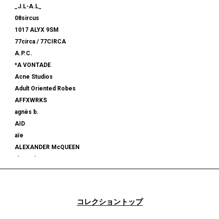
_J.L-A.L_
08sircus
1017 ALYX 9SM
77circa / 77CIRCA
A.P.C.
*A VONTADE
Acne Studios
Adult Oriented Robes
AFFXWRKS
agnès b.
AID
aïe
ALEXANDER McQUEEN
alexanderwang
ALMOSTBLACK
ALONE
ALPHA INDUSTRIES
コレクショントップ
am
AMBUSH®