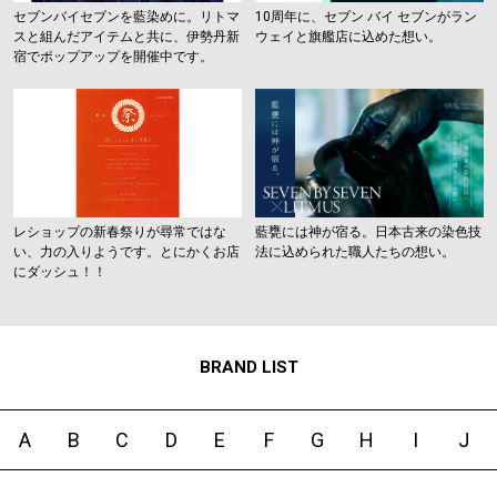
セブンバイセブンを藍染めに。リトマ
10周年に、セブン バイ セブンがラン
スと組んだアイテムと共に、伊勢丹新
ウェイと旗艦店に込めた想い。
宿でポップアップを開催中です。
レショップの新春祭りが尋常ではな
藍甕には神が宿る。日本古来の染色技
い、力の入りようです。とにかくお店
法に込められた職人たちの想い。
にダッシュ！！
BRAND LIST
A
B
C
D
E
F
G
H
I
J