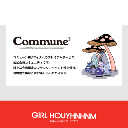
AMBUSH WKSP
AMI PARIS
AMIRI
AMOMENTO
ANCELLM
and wander
ANEI
ANITYA
ANN DEMEULEMEESTER
anrealage homme
Antwort
Aries
ATELIER BÉTON
ATHA
ATTACHMENT
AUBETT
AURALEE
AUTHEN JAPAN