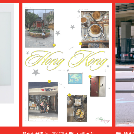
AVIREX7522
bal
BALENCIAGA
BALLY
BAMBOO SHOOTS
Battenwear
BEAMS PLUS
beautiful people
BED j.w. FORD
BEDWIN & THE HEARTBREAKERS
bemerkung
BERLUTI
BLACKBIRD
BlackEyePatch
BlackWeirdos
BLAHW
BLANC
Blanc YM
BLUFCAMP
私たちが選ぶ、アジアの新しい歩き方
街に映え