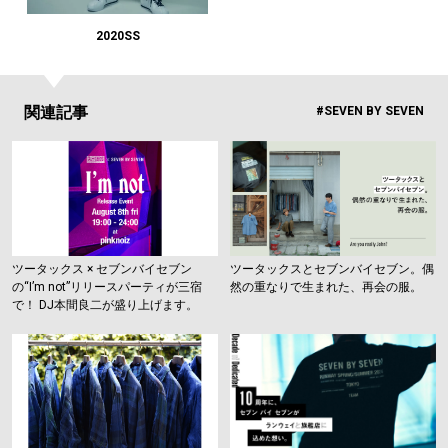
2020SS
関連記事
#SEVEN BY SEVEN
ツータックス × セブンバイセブン
ツータックスとセブンバイセブン。偶
の“I’m not”リリースパーティが三宿
然の重なりで生まれた、再会の服。
で！ DJ本間良二が盛り上げます。