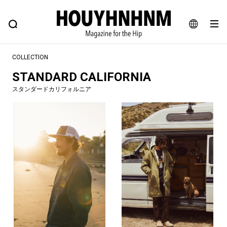
NEWS
FEATURE
BLOG
SNAP
Commune H
ヒップなファッション、カルチャー、ライフスタイルWEBマガジン
JA
COLLECTION
EN
STANDARD CALIFORNIA
スタンダードカリフォルニア
#注目のタグ
#SHOPPING ADDICT
#憧れの逸品
#ESSENTIAL DESIGNS
#古着サミット
#NEW VINTAGE
#マイナーグッド図鑑
#路地裏てぃーん。
#MONTHLY JOURNAL
#GH 銘品の所以
#フイナムのYouTube
#Commune H
#FOCUS IT
#AH.H
#ととけん
#FASHION
#MUSIC
#MOVIE