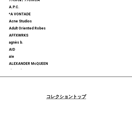
77circa / 77CIRCA
A.P.C.
*A VONTADE
Acne Studios
Adult Oriented Robes
AFFXWRKS
agnès b.
AID
aïe
ALEXANDER McQUEEN
alexanderwang
ALMOSTBLACK
ALONE
ALPHA INDUSTRIES
コレクショントップ
am
AMBUSH®
AMBUSH WKSP
AMI PARIS
AMIRI