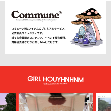
AMOMENTO
ANCELLM
and wander
ANEI
ANITYA
ANN DEMEULEMEESTER
anrealage homme
Antwort
Aries
ATELIER BÉTON
ATHA
ATTACHMENT
AUBETT
AURALEE
AUTHEN JAPAN
AVIREX7522
bal
BALENCIAGA
BALLY