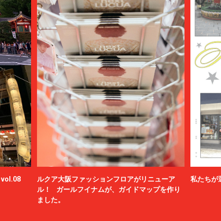
BAMBOO SHOOTS
Battenwear
BEAMS PLUS
beautiful people
BED j.w. FORD
BEDWIN & THE HEARTBREAKERS
bemerkung
BERLUTI
BLACKBIRD
BlackEyePatch
BlackWeirdos
BLAHW
BLANC
Blanc YM
BLUFCAMP
ol.08
ルクア大阪ファッションフロアがリニューア
私たちが
blurhms
ル！ ガールフイナムが、ガイドマップを作り
BOTTEGA VENETA
ました。
BOW WOW