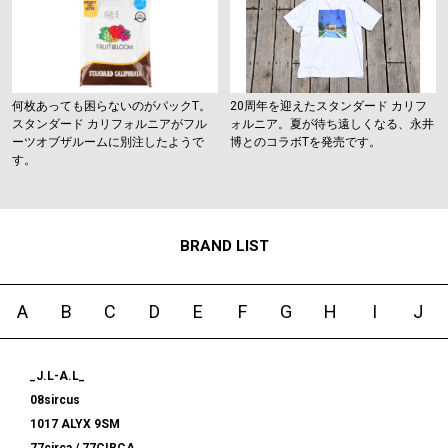
何枚あっても困らないのがパックT。
20周年を迎えたスタンダード カリフ
スタンダード カリフォルニアがフル
ォルニア。夏が待ち遠しくなる、永井
ーツオブザルームに別注したようで
博とのコラボTを発売です。
す。
BRAND LIST
A
B
C
D
E
F
G
H
I
J
_J.L-A.L_
08sircus
1017 ALYX 9SM