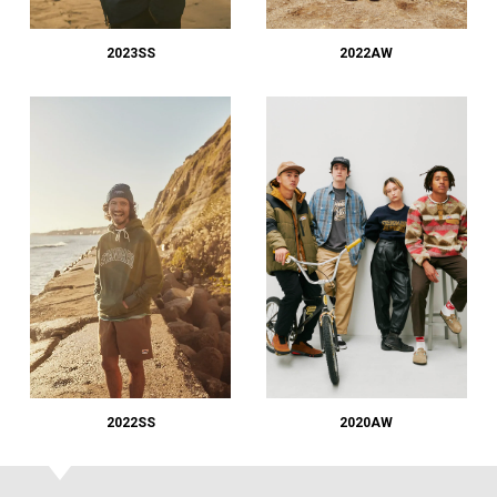
#LIFESTYLE
#SNEAKER
#OUTDOOR
#SPORTS
#HANDSOME HANDBOOK
2023SS
2022AW
2022SS
2020AW