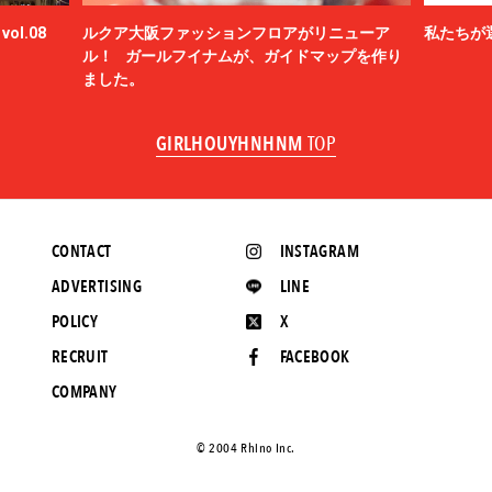
BLUFCAMP
ol.08
ルクア大阪ファッションフロアがリニューア
私たちが
blurhms
ル！ ガールフイナムが、ガイドマップを作り
BOTTEGA VENETA
ました。
BOW WOW
BRU NA BOINNE
GIRLHOUYHNHNM
TOP
BURBERRY
C.P. COMPANY
Cabaret Poval
Caledoor
CONTACT
INSTAGRAM
CALYPSO
ADVERTISING
LINE
CarService
Casablanca
POLICY
X
CCU
RECRUIT
FACEBOOK
CEIVE
COMPANY
CELINE
CFCL
chasse
©️ 2004 Rhino Inc.
CHRISTIAN DADA