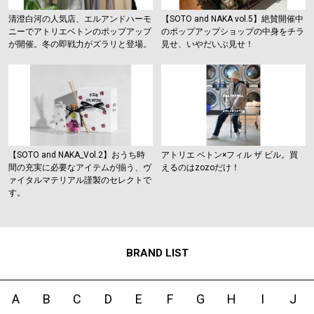
清澄白河の人気店、エルアンドハーモ
【SOTO and NAKA vol.5】絶賛開催中
ニーでアトリエベトンのポップアップ
のポップアップショップの中身をチラ
が開催。冬の即戦力がズラリと登場。
見せ、いやだいぶ見せ！
【SOTO and NAKA_Vol.2】おうち時
アトリエ ベトン×フィル ザ ビル。買
間の充実に必要なアイテムが揃う、ヴ
えるのはzozoだけ！
ァイタルマテリアル謹製のセレクトで
す。
BRAND LIST
A
B
C
D
E
F
G
H
I
J