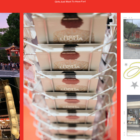
AUTHEN JAPAN
AVIREX7522
bal
BALENCIAGA
BALLY
BAMBOO SHOOTS
Battenwear
BEAMS PLUS
beautiful people
BED j.w. FORD
BEDWIN & THE HEARTBREAKERS
bemerkung
BERLUTI
BLACKBIRD
BlackEyePatch
BlackWeirdos
BLAHW
BLANC
Blanc YM