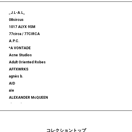
_J.L-A.L_
08sircus
1017 ALYX 9SM
77circa / 77CIRCA
A.P.C.
*A VONTADE
Acne Studios
Adult Oriented Robes
AFFXWRKS
agnès b.
AID
aïe
ALEXANDER McQUEEN
alexanderwang
ALMOSTBLACK
ALONE
ALPHA INDUSTRIES
コレクショントップ