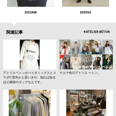
#LIFESTYLE
#SNEAKER
#OUTDOOR
#SPORTS
#HANDSOME HANDBOOK
2023AW
2020SS
関連記事
#ATELIER BÉTON
アトリエベトンがバイタミックスとコ
十人十色のアトリエ ベトン。
ラボ!? 意外かと思いきや、知れば知る
ほど納得のタッグなんです。