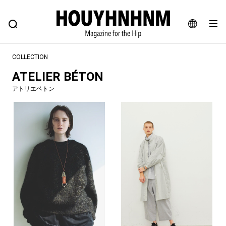
NEWS
FEATURE
BLOG
SNAP
Commune H
ヒップなファッション、カルチャー、ライフスタイルWEBマガジン
JA
COLLECTION
EN
ATELIER BÉTON
アトリエベトン
#注目のタグ
#SHOPPING ADDICT
#憧れの逸品
#ESSENTIAL DESIGNS
#古着サミット
#NEW VINTAGE
#マイナーグッド図鑑
#路地裏てぃーん。
#MONTHLY JOURNAL
#GH 銘品の所以
#フイナムのYouTube
#Commune H
#FOCUS IT
#AH.H
#ととけん
#FASHION
#MUSIC
#MOVIE