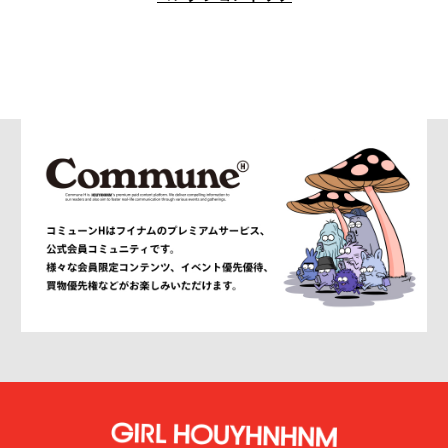
am
AMBUSH®
AMBUSH WKSP
AMI PARIS
AMIRI
AMOMENTO
ANCELLM
and wander
ANEI
ANITYA
ANN DEMEULEMEESTER
anrealage homme
Antwort
Aries
ATELIER BÉTON
ATHA
ATTACHMENT
AUBETT
AURALEE