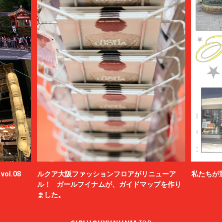
BAMBOO SHOOTS
Battenwear
BEAMS PLUS
beautiful people
BED j.w. FORD
BEDWIN & THE HEARTBREAKERS
bemerkung
BERLUTI
BLACKBIRD
BlackEyePatch
BlackWeirdos
BLAHW
BLANC
Blanc YM
BLUFCAMP
ol.08
ルクア大阪ファッションフロアがリニューア
私たちが
blurhms
ル！ ガールフイナムが、ガイドマップを作り
BOTTEGA VENETA
ました。
BOW WOW
BRU NA BOINNE