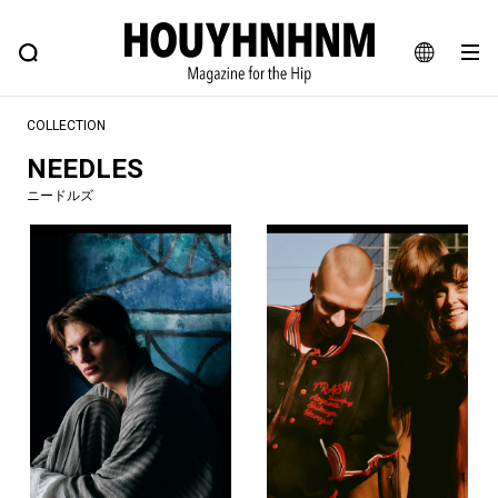
NEWS
FEATURE
BLOG
SNAP
Commune H
ヒップなファッション、カルチャー、ライフスタイルWEBマガジン
JA
COLLECTION
EN
NEEDLES
ニードルズ
#注目のタグ
#SHOPPING ADDICT
#憧れの逸品
#ESSENTIAL DESIGNS
#古着サミット
#NEW VINTAGE
#マイナーグッド図鑑
#路地裏てぃーん。
#MONTHLY JOURNAL
#GH 銘品の所以
#フイナムのYouTube
#Commune H
#FOCUS IT
#AH.H
#ととけん
#FASHION
#MUSIC
#MOVIE