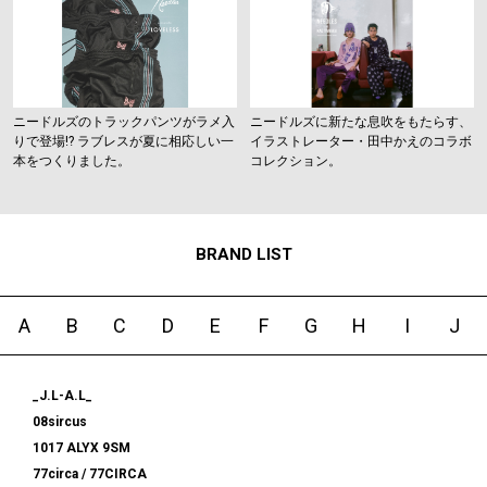
ニードルズのトラックパンツがラメ入
ニードルズに新たな息吹をもたらす、
りで登場!? ラブレスが夏に相応しい一
イラストレーター・田中かえのコラボ
本をつくりました。
コレクション。
BRAND LIST
A
B
C
D
E
F
G
H
I
J
_J.L-A.L_
08sircus
1017 ALYX 9SM
77circa / 77CIRCA