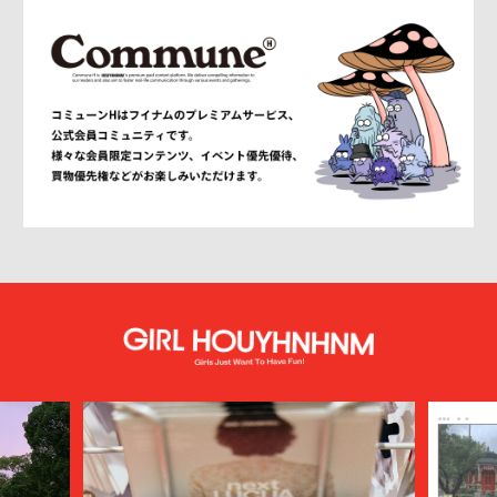
ANCELLM
and wander
ANEI
ANITYA
ANN DEMEULEMEESTER
anrealage homme
Antwort
Aries
ATELIER BÉTON
ATHA
ATTACHMENT
AUBETT
AURALEE
AUTHEN JAPAN
AVIREX7522
bal
BALENCIAGA
BALLY