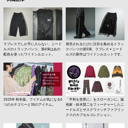
ラブレスでしか手に入らない、ニード
発売されるたびに注目を集めるトラッ
ルズのトラックパンツ。第6弾はあの
クパンツの第5弾。ラブレス × ニード
配色を使ったワイドシルエット。
ルズの新作はワイドシルエットです。
2025年 秋冬版。フイナムが気になる6
「平和を世界に」をスローガンに。版
つのカテゴリーと30のアイテム。
画家・鈴木賢二をフィーチャーしたニ
ードルズとサスクワァッチファブリッ
クスのカプセルコレクション。