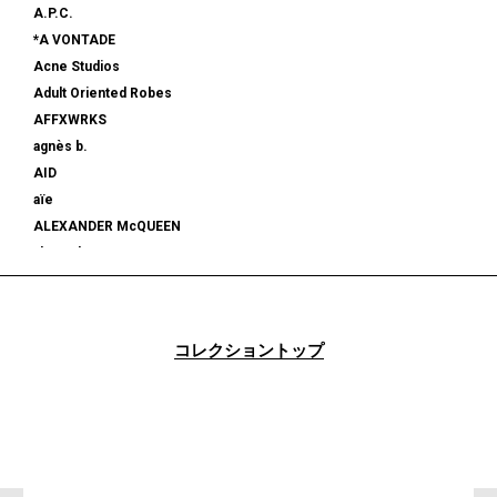
A.P.C.
*A VONTADE
Acne Studios
Adult Oriented Robes
AFFXWRKS
agnès b.
AID
aïe
ALEXANDER McQUEEN
alexanderwang
ALMOSTBLACK
ALONE
ALPHA INDUSTRIES
コレクショントップ
am
AMBUSH®
AMBUSH WKSP
AMI PARIS
AMIRI
AMOMENTO