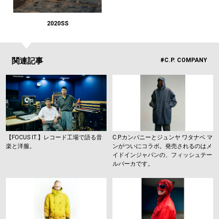
#LIFESTYLE
#SNEAKER
#OUTDOOR
#SPORTS
#HANDSOME HANDBOOK
2020SS
関連記事
#C.P. COMPANY
【FOCUS IT.】レコード工場で語る音
C.P.カンパニーとジュンヤ ワタナベ マ
楽と洋服。
ンがついにコラボ。発売されるのはメ
イドインジャパンの、フィッシュテー
ルパーカです。