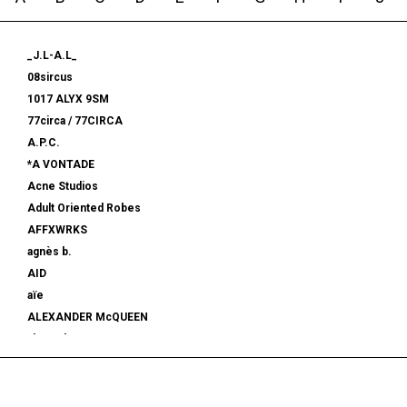
_J.L-A.L_
08sircus
1017 ALYX 9SM
77circa / 77CIRCA
A.P.C.
*A VONTADE
Acne Studios
Adult Oriented Robes
AFFXWRKS
agnès b.
AID
aïe
ALEXANDER McQUEEN
alexanderwang
ALMOSTBLACK
ALONE
ALPHA INDUSTRIES