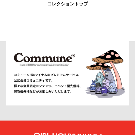
コレクショントップ
am
AMBUSH®
AMBUSH WKSP
AMI PARIS
AMIRI
AMOMENTO
ANCELLM
and wander
ANEI
ANITYA
ANN DEMEULEMEESTER
anrealage homme
Antwort
Aries
ATELIER BÉTON
ATHA
ATTACHMENT
AUBETT