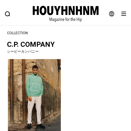
NEWS
FEATURE
BLOG
SNAP
Commune H
ヒップなファッション、カルチャー、ライフスタイルWEBマガジン
JA
COLLECTION
EN
C.P. COMPANY
シーピーカンパニー
#注目のタグ
#SHOPPING ADDICT
#憧れの逸品
#ESSENTIAL DESIGNS
#古着サミット
#NEW VINTAGE
#マイナーグッド図鑑
#路地裏てぃーん。
#MONTHLY JOURNAL
#GH 銘品の所以
#フイナムのYouTube
#Commune H
#FOCUS IT
#AH.H
#ととけん
#FASHION
#MUSIC
#MOVIE