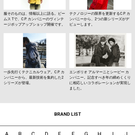
服そのものは、情報以上に語る。ビー
テクノロジーの限界を更新するC.P. カ
ムス Tで、C.P. カンパニーのヴィンテ
ンパニーから、2つの新シリーズがデ
ージポップアップショップ開催です。
ビューします。
一歩先行くテクニカルウェア。C.P. カ
エンポリオ アルマーニとシーピー カ
ンパニーから、最新技術を集約した2
ンパニー。記念すべき年の締めくくり
シリーズが登場。
に相応しいコラボレーションが実現し
ました。
BRAND LIST
A
B
C
D
E
F
G
H
I
J