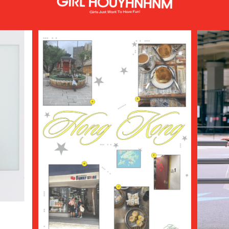
AURALEE
AUTHEN JAPAN
AVIREX7522
bal
BALENCIAGA
BALLY
BAMBOO SHOOTS
Battenwear
BEAMS PLUS
beautiful people
BED j.w. FORD
BEDWIN & THE HEARTBREAKERS
bemerkung
BERLUTI
BLACKBIRD
BlackEyePatch
BlackWeirdos
BLAHW
BLANC