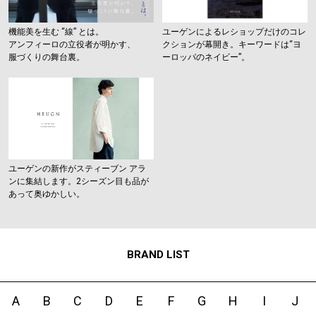
機能美を生む “線” とは。
ユーゲンによるレショップだけのコレ
アンフィーロの立役者が明かす、
クションが幕開き。キーワードは“ヨ
服づくりの舞台裏。
ーロッパのネイビー”。
ユーゲンの新作がスティーブン アラ
ンに集結します。2シーズン目も品が
あって奥ゆかしい。
BRAND LIST
A
B
C
D
E
F
G
H
I
J