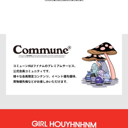
am
AMBUSH®
AMBUSH WKSP
AMI PARIS
AMIRI
AMOMENTO
ANCELLM
and wander
ANEI
ANITYA
ANN DEMEULEMEESTER
anrealage homme
Antwort
Aries
ATELIER BÉTON
ATHA
ATTACHMENT
AUBETT
AURALEE