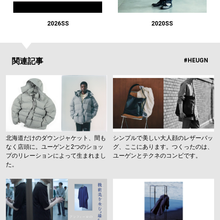
#LIFESTYLE
#SNEAKER
#OUTDOOR
#SPORTS
#HANDSOME HANDBOOK
2026SS
2020SS
関連記事
#HEUGN
北海道だけのダウンジャケット、間も
シンプルで美しい大人顔のレザーバッ
なく店頭に。ユーゲンと2つのショッ
グ、ここにあります。つくったのは、
プのリレーションによって生まれまし
ユーゲンとテクネのコンビです。
た。