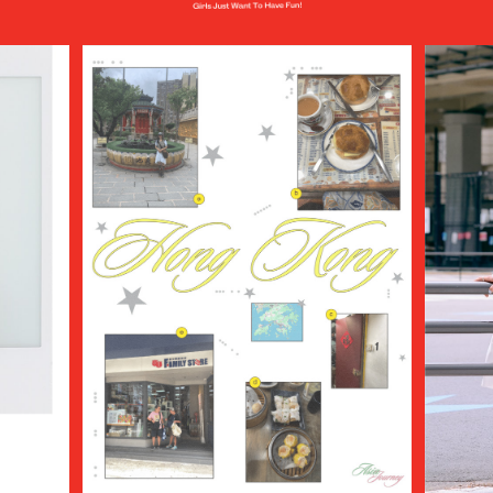
AUTHEN JAPAN
AVIREX7522
bal
BALENCIAGA
BALLY
BAMBOO SHOOTS
Battenwear
BEAMS PLUS
beautiful people
BED j.w. FORD
BEDWIN & THE HEARTBREAKERS
bemerkung
BERLUTI
BLACKBIRD
BlackEyePatch
BlackWeirdos
BLAHW
BLANC
Blanc YM