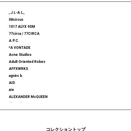
_J.L-A.L_
08sircus
1017 ALYX 9SM
77circa / 77CIRCA
A.P.C.
*A VONTADE
Acne Studios
Adult Oriented Robes
AFFXWRKS
agnès b.
AID
aïe
ALEXANDER McQUEEN
alexanderwang
ALMOSTBLACK
ALONE
ALPHA INDUSTRIES
コレクショントップ