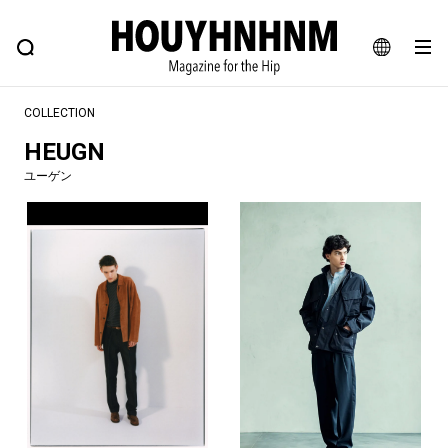
NEWS
FEATURE
BLOG
SNAP
Commune H
ヒップなファッション、カルチャー、ライフスタイルWEBマガジン
JA
COLLECTION
EN
HEUGN
ユーゲン
#注目のタグ
#SHOPPING ADDICT
#憧れの逸品
#ESSENTIAL DESIGNS
#古着サミット
#NEW VINTAGE
#マイナーグッド図鑑
#路地裏てぃーん。
#MONTHLY JOURNAL
#GH 銘品の所以
#フイナムのYouTube
#Commune H
#FOCUS IT
#AH.H
#ととけん
#FASHION
#MUSIC
#MOVIE