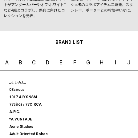
キがアンダーカバーやオフ-ホワイト™️
シュ®のコラボアイテム二連発。スタ
など4組とコラボし、祭典に向けたコ
ンレー、ポーターとの相性やいかに。
レクションを発表。
BRAND LIST
A
B
C
D
E
F
G
H
I
J
_J.L-A.L_
08sircus
1017 ALYX 9SM
77circa / 77CIRCA
A.P.C.
*A VONTADE
Acne Studios
Adult Oriented Robes