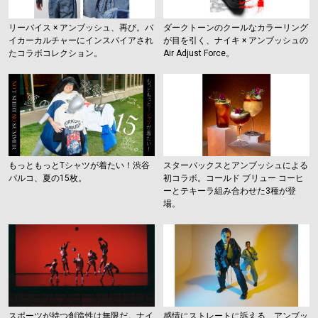
リーバイス × アンブッシュ、再び。バ
ダークトーンのクールなカラーリング
イカーカルチャーにインスパイアされ
が目を引く、ナイキ × アンブッシュの
たコラボコレクション。
Air Adjust Force。
もっともっとTシャツが着たい！
渋谷
スターバックスとアンブッシュによる
パルコ、夏の15枚。
初コラボ。コールド ブリュー コーヒ
ーとテキーラ組み合わせた3種が登
場。
スポーツが持つ創造性は無限だ。ナイ
感情にストレートに訴える、アンブッ