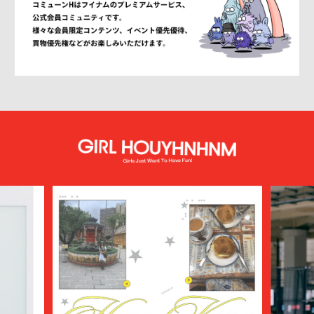
ANN DEMEULEMEESTER
anrealage homme
Antwort
Aries
ATELIER BÉTON
ATHA
ATTACHMENT
AUBETT
AURALEE
AUTHEN JAPAN
AVIREX7522
bal
BALENCIAGA
BALLY
BAMBOO SHOOTS
Battenwear
BEAMS PLUS
beautiful people