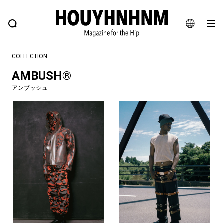
NEWS
FEATURE
BLOG
SNAP
Commune H
ヒップなファッション、カルチャー、ライフスタイルWEBマガジン
JA
COLLECTION
EN
AMBUSH®
アンブッシュ
#注目のタグ
#SHOPPING ADDICT
#憧れの逸品
#ESSENTIAL DESIGNS
#古着サミット
#NEW VINTAGE
#マイナーグッド図鑑
#路地裏てぃーん。
#MONTHLY JOURNAL
#GH 銘品の所以
#フイナムのYouTube
#Commune H
#FOCUS IT
#AH.H
#ととけん
#FASHION
#MUSIC
#MOVIE