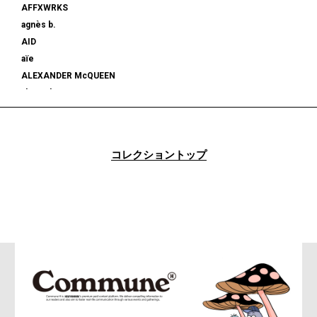
AFFXWRKS
agnès b.
AID
aïe
ALEXANDER McQUEEN
alexanderwang
ALMOSTBLACK
ALONE
ALPHA INDUSTRIES
コレクショントップ
am
AMBUSH®
AMBUSH WKSP
AMI PARIS
AMIRI
AMOMENTO
ANCELLM
and wander
ANEI
ANITYA