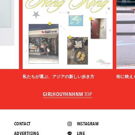
BED j.w. FORD
BEDWIN & THE HEARTBREAKERS
bemerkung
BERLUTI
BLACKBIRD
BlackEyePatch
BlackWeirdos
BLAHW
BLANC
Blanc YM
BLUFCAMP
私たちが選ぶ、アジアの新しい歩き方
街に映え
blurhms
BOTTEGA VENETA
GIRLHOUYHNHNM
TOP
BOW WOW
BRU NA BOINNE
BURBERRY
C.P. COMPANY
CONTACT
INSTAGRAM
Cabaret Poval
Caledoor
ADVERTISING
LINE