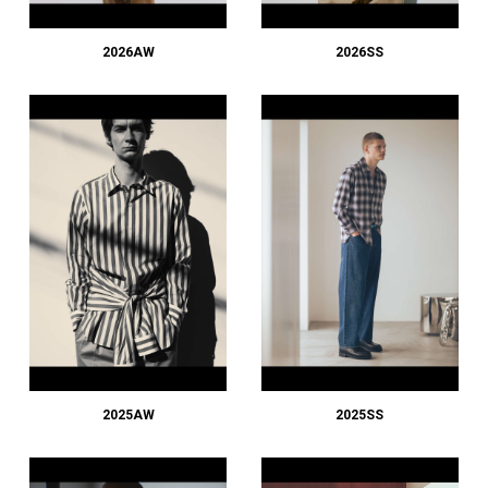
#LIFESTYLE
#SNEAKER
#OUTDOOR
#SPORTS
#HANDSOME HANDBOOK
2026AW
2026SS
2025AW
2025SS