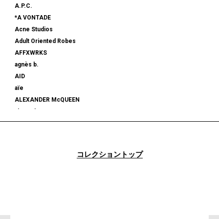
A.P.C.
*A VONTADE
Acne Studios
Adult Oriented Robes
AFFXWRKS
agnès b.
AID
aïe
ALEXANDER McQUEEN
alexanderwang
ALMOSTBLACK
ALONE
ALPHA INDUSTRIES
コレクショントップ
am
AMBUSH®
AMBUSH WKSP
AMI PARIS
AMIRI
AMOMENTO