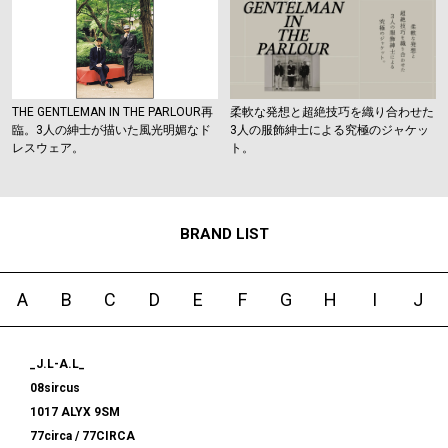
THE GENTLEMAN IN THE PARLOUR再
柔軟な発想と超絶技巧を織り合わせた
臨。3人の紳士が描いた風光明媚なド
3人の服飾紳士による究極のジャケッ
レスウェア。
ト。
BRAND LIST
A
B
C
D
E
F
G
H
I
J
_J.L-A.L_
08sircus
1017 ALYX 9SM
77circa / 77CIRCA