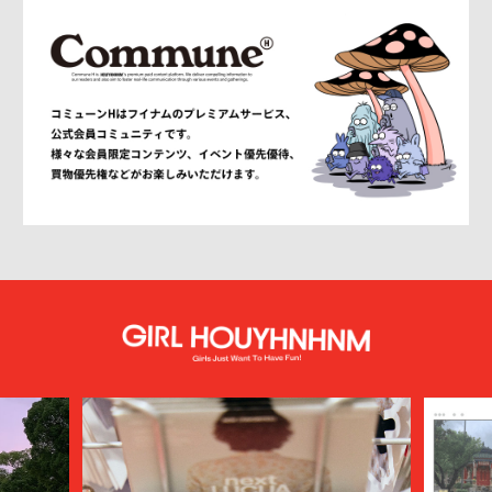
ANCELLM
and wander
ANEI
ANITYA
ANN DEMEULEMEESTER
anrealage homme
Antwort
Aries
ATELIER BÉTON
ATHA
ATTACHMENT
AUBETT
AURALEE
AUTHEN JAPAN
AVIREX7522
bal
BALENCIAGA
BALLY