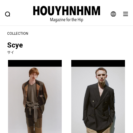
NEWS
FEATURE
BLOG
SNAP
Commune H
ヒップなファッション、カルチャー、ライフスタイルWEBマガジン
JA
COLLECTION
EN
Scye
サイ
#注目のタグ
#SHOPPING ADDICT
#憧れの逸品
#ESSENTIAL DESIGNS
#古着サミット
#NEW VINTAGE
#マイナーグッド図鑑
#路地裏てぃーん。
#MONTHLY JOURNAL
#GH 銘品の所以
#フイナムのYouTube
#Commune H
#FOCUS IT
#AH.H
#ととけん
#FASHION
#MUSIC
#MOVIE