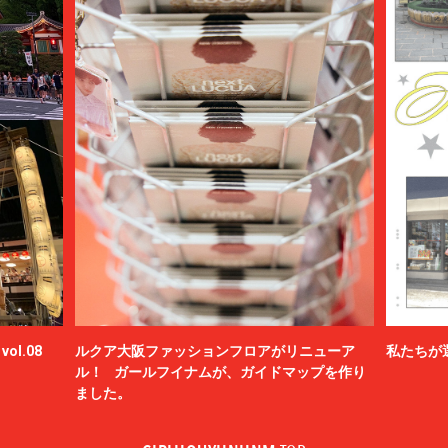
BAMBOO SHOOTS
Battenwear
BEAMS PLUS
beautiful people
BED j.w. FORD
BEDWIN & THE HEARTBREAKERS
bemerkung
BERLUTI
BLACKBIRD
BlackEyePatch
BlackWeirdos
BLAHW
BLANC
Blanc YM
BLUFCAMP
ol.08
ルクア大阪ファッションフロアがリニューア
私たちが
blurhms
ル！ ガールフイナムが、ガイドマップを作り
BOTTEGA VENETA
ました。
BOW WOW
BRU NA BOINNE